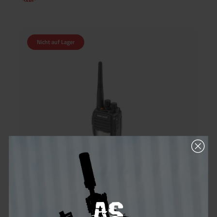
Nicht auf Lager