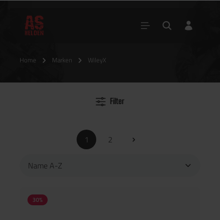
Home
Marken
WileyX
Filter
1
2
30
%