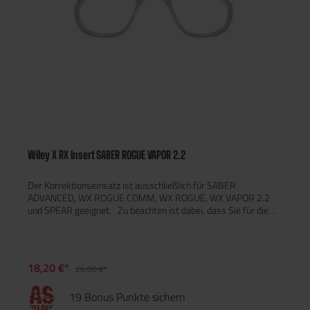
Wiley X RX Insert SABER ROGUE VAPOR 2.2
Der Korrektionseinsatz ist ausschließlich für SABER
ADVANCED, WX ROGUE COMM, WX ROGUE, WX VAPOR 2.2
und SPEAR geeignet. Zu beachten ist dabei, dass Sie für die
SPEAR auch ein Verbindungsstück (SP29PST) für den
Korrektionseinsatz benötigen, da dieser ohne dieses nicht
befestigt werden kann. Für NERVE benötigen Sie außerdem ein
Verbindungsstück (R-8051PST) für den Korrektionseinsatz, da
18,20 €*
26,00 €*
der Einsatz ohne dieses nicht befestigt werden kann. Der
Korrektionseinsatz und das Verbindungsstück können auch
19 Bonus Punkte sichern
kombiniert erworben werden (R-8051X).