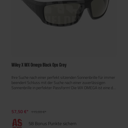
Wiley X WX Omega Black Ops Grey
Ihre Suche nach einer perfekt sitzenden Sonnenbrille für immer
beenden! Schluss mit der Suche nach einer zuverlässigen
Sonnenbrille in perfekter Passform! Die WX OMEGA ist eine der
gewagtesten Brillen aus unserer Active-Serie. Sie ist leicht und
hat ein High-Wrap-Gestell, das das störende Licht in der
periphären Sicht abschirmt. Damit bleibt Ihre Sicht klar und die
Welt kann erlebt werden. Des Weiteren sichern die gummierten
57,50 €*
115,00 €*
Nasenpads für optimalen Halt und Komfort, das heißt, die
Sonnenbrille bleibt bei all Ihren Outdoor-Aktivitäten an Ort und
58 Bonus Punkte sichern
Stelle. Grau Gläser Die grauen Gläser absorbieren alle Farben