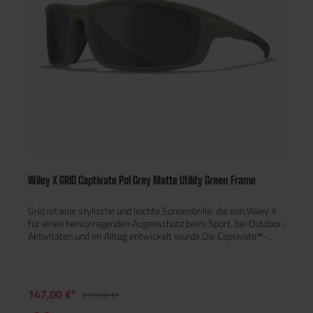
- Intensive Sonne - Angeln im tiefen Wasser - Sportliche
Aktivitäten im Freien - Normales Tageslichtfahren Details -
Gummierte Nasenpads - Gummierte Bügel - Seitenschutz
Wiley X GRID Captivate Pol Grey Matte Utility Green Frame
Grid ist eine stylische und leichte Sonnenbrille, die von Wiley X
für einen hervorragenden Augenschutz beim Sport, bei Outdoor-
Aktivitäten und im Alltag entwickelt wurde.Die Captivate™-
Gläser werden aus einem bruchsicheren Selenite™-
Polycarbonat extrudiert, geschnitten und hitzegeformt.
Anschließend werden die Gläser mit einer oleophoben,
kratzfesten und antireflektierenden Hartbeschichtung
147,00 €*
210,00 €*
überzogen, um die Beständigkeit gegen Streif- und
Oberflächenschäden zu erhöhen. Die Captivate™-Gläser bieten