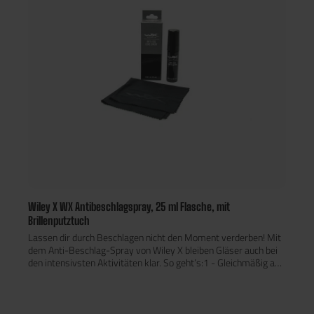
Wiley X WX Antibeschlagspray, 25 ml Flasche, mit
Brillenputztuch
Lassen dir durch Beschlagen nicht den Moment verderben! Mit
dem Anti-Beschlag-Spray von Wiley X bleiben Gläser auch bei
den intensivsten Aktivitäten klar. So geht’s:1 - Gleichmäßig auf
beide Seiten der Gläser sprühen2 - 5 Sekunden warten3 - Mit
einem Linsenreinigungstuch polieren (die Beschichtung nicht
abwischen, sondern nur gleichmäßig auf beiden Seiten der
Gläser verteilen)