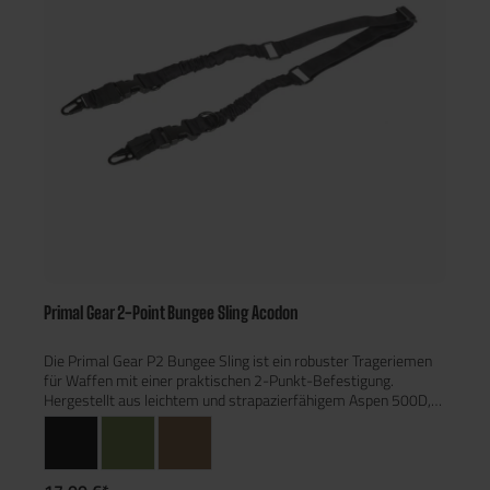
Primal Gear 2-Point Bungee Sling Acodon
Die Primal Gear P2 Bungee Sling ist ein robuster Trageriemen
für Waffen mit einer praktischen 2-Punkt-Befestigung.
Hergestellt aus leichtem und strapazierfähigem Aspen 500D,
bietet dieser Sling nicht nur hohe Widerstandsfähigkeit,
sondern auch eine lange Lebensdauer. Die soliden Nähte und
hochwertigen Komponenten wie Bänder, Klettverschlüsse und
Schnallen sorgen für zusätzliche Robustheit.Ein besonderes