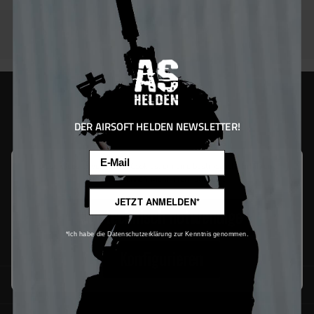
DER AIRSOFT HELDEN NEWSLETTER!
Email
Diese Website verwendet Cookies, um eine bestmögliche Erfahrung
bieten zu können.
Mehr Informationen ...
JETZT ANMELDEN*
Nur technisch notwendige
*Ich habe die Datenschutzerklärung zur Kenntnis genommen.
Konfigurieren
SUPPORT