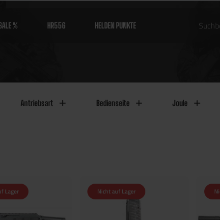
SALE %
HR556
HELDEN PUNKTE
Antriebsart
Bedienseite
Joule
uf Lager
Nicht auf Lager
Ni