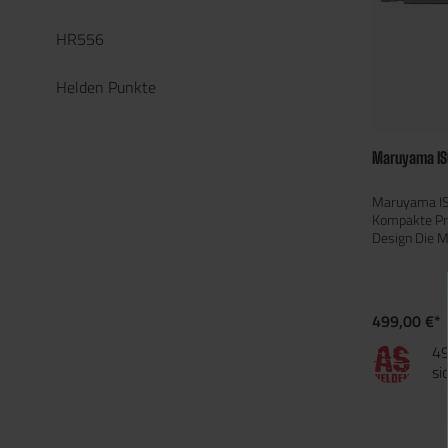
HR556
Helden Punkte
Maruyama ISO
Maruyama IS
Kompakte Pr
Design Die
Airsoft ist e
Blowback-Rep
Sturmgewehrs
kompakte Ba
499,00 €*
Verarbeitung
Gewicht von 
49
Gesamtläng
si
bietet sie ei
für Airsoft-E
Hauptmerkmale: Syst
Blowback (GBB) Kaliber: 