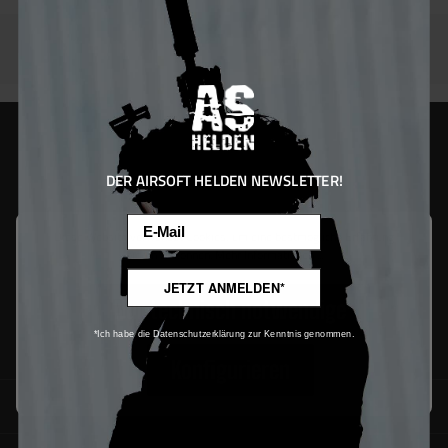
DER AIRSOFT HELDEN NEWSLETTER!
Email
Diese Website verwendet Cookies, um eine bestmögliche Erfahrung
bieten zu können.
Mehr Informationen ...
JETZT ANMELDEN*
Nur technisch notwendige
*Ich habe die Datenschutzerklärung zur Kenntnis genommen.
Konfigurieren
SUPPORT