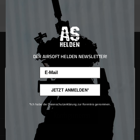
DER AIRSOFT HELDEN NEWSLETTER!
Email
Diese Website verwendet Cookies, um eine bestmögliche Erfahrung
bieten zu können.
Mehr Informationen ...
JETZT ANMELDEN*
Nur technisch notwendige
*Ich habe die Datenschutzerklärung zur Kenntnis genommen.
Konfigurieren
SUPPORT