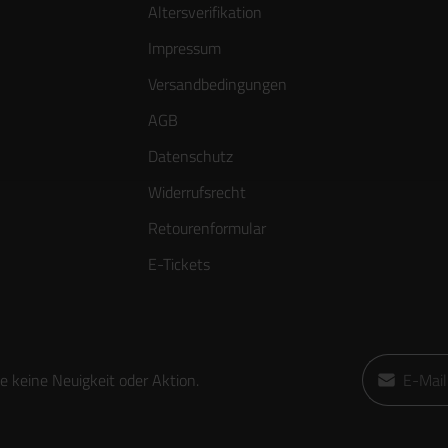
Altersverifikation
Impressum
Versandbedingungen
AGB
Datenschutz
Widerrufsrecht
Retourenformular
E-Tickets
E-Mail-Adre
 keine Neuigkeit oder Aktion.
Ich habe die
die
AGB
gele