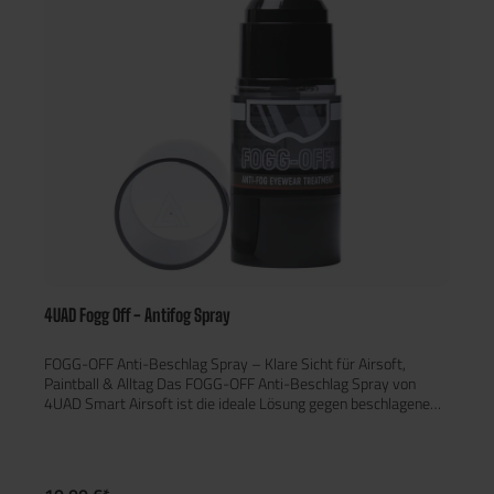
4UAD Fogg Off - Antifog Spray
FOGG-OFF Anti-Beschlag Spray – Klare Sicht für Airsoft,
Paintball & Alltag Das FOGG-OFF Anti-Beschlag Spray von
4UAD Smart Airsoft ist die ideale Lösung gegen beschlagene
Sicht bei Airsoft-Spielen, Paintball, Motorradfahren oder im
Alltag. Speziell entwickelt für Polycarbonat-Schutzbrillen, bietet
dieses Spray eine langanhaltende und effektive Anti-Fog-
Wirkung.​ Produktmerkmale: Effektiver Schutz vor Beschlagen: