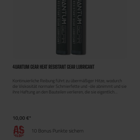
4UANTUM GEAR HEAT RESISTANT GEAR LUBRICANT
Kontinuierliche Reibung führt zu übermäßiger Hitze, wodurch
die Viskosität normaler Schmierfette und -öle abnimmt und sie
ihre Haftung an den Bauteilen verlieren, die sie eigentlich
schützen sollen. Dies ist der Fall bei AEG-Getrieben, bei denen
die Zahnräder bei sehr hohen Geschwindigkeiten aneinander
reiben. 4UANTUM GEAR ist ein ideales Produkt, das speziell für
diese Anwendung entwickelt wurde. Es verwendet eine
10,00 €*
hitzebeständige Formel, die eine optimale Haftung an den
Zahnrädern aufrechterhält, auch weit über die Temperatur
10 Bonus Punkte sichern
hinaus, die die Getriebe erreichen können. Es bietet dauerhaften
Schutz und Schmierung für Ihre Zahnräder.