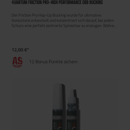
4UANTUM FRICTION PRO-HIGH PERFORMANCE GBB BUCKING
Der Friction Pro Hop-Up Bucking wurde für ultimative
Konsistenz entwickelt und konzentriert sich darauf, bei jedem
Schuss eine perfekt zentrierte Spinachse zu erzeugen. Während
er auf einem eher traditionellen Einpunkt-Design basiert,
erzeugt die einzigartige Kontur der Kontaktfläche genug
Reibung, um sogar schwere BBs bis zu 0,48 Gramm
anzuheben, während die Kontaktfläche minimiert wird, um
12,00 €*
sicherzustellen, dass es keinen Raum für Fehler gibt. Das
Ergebnis ist eine flache, konsistente und präzise Flugbahn!
12 Bonus Punkte sichern