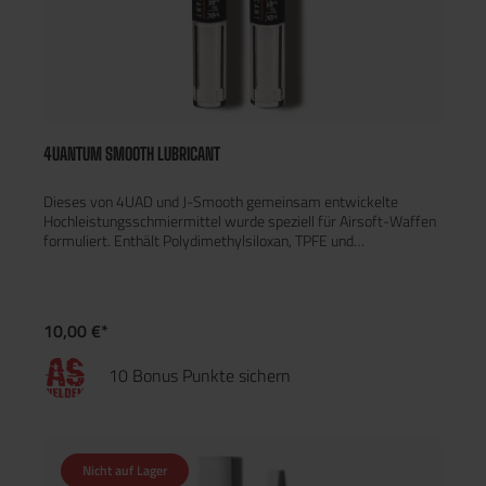
4UANTUM SMOOTH LUBRICANT
Dieses von 4UAD und J-Smooth gemeinsam entwickelte
Hochleistungsschmiermittel wurde speziell für Airsoft-Waffen
formuliert. Enthält Polydimethylsiloxan, TPFE und
Paraffinwachs. Alle Inhaltsstoffe sind inert und ungiftig, so
dass sie auch auf Kunststoff- und Gummiteilen sicher
verwendet werden können.Die brandneue Formel sorgt für
hohe Haftung, hohe Abriebfestigkeit und äußerst geringe
10,00 €*
Reibung. Jede Anwendung bietet lang anhaltenden Schutz und
sorgt für einen reibungslosen Ablauf zwischen beweglichen
10 Bonus Punkte sichern
Teilen. Das originelle Design des Drehstiftes erleichtert den
Transport und ermöglicht eine berührungsfreie Anwendung!
Nicht auf Lager