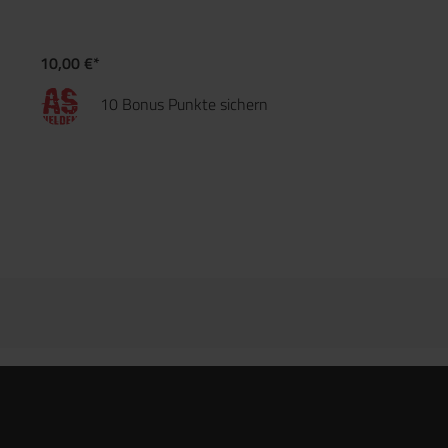
eine dünne Schutzschicht aus reibungsminderndem Belag auf
jeder Verschleißfläche hinterlässt, ohne dass die gesamte
Abzugseinheit zur Wartung zerlegt werden muss.
10,00 €*
10 Bonus Punkte sichern