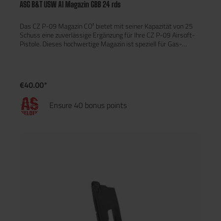
ASG B&T USW A1 Magazin GBB 24 rds
Das CZ P-09 Magazin CO² bietet mit seiner Kapazität von 25
Schuss eine zuverlässige Ergänzung für Ihre CZ P-09 Airsoft-
Pistole. Dieses hochwertige Magazin ist speziell für Gas-
Blowback (GBB)-Modelle entwickelt und sorgt für eine
reibungslose und präzise Schussabgabe.Dank der robusten
Konstruktion ist das Magazin strapazierfähig und langlebig,
ideal für intensive Airsoft-Spiele. Es ist einfach nachzufüllen
€40.00*
und perfekt auf die CZ P-09 GBB-Pistolen abgestimmt, was
für maximale Effizienz auf dem Spielfeld sorgt.Merkmale:25
Ensure 40 bonus points
Schuss KapazitätKompatibel mit CZ P-09 GBB
PistolenLanglebige, robuste BauweiseEinfach nachfüllbar
Hinweis: Diese Magazine sind nur für die Verwendung in der
Vollmetall Version der CZ P-09 gedacht!