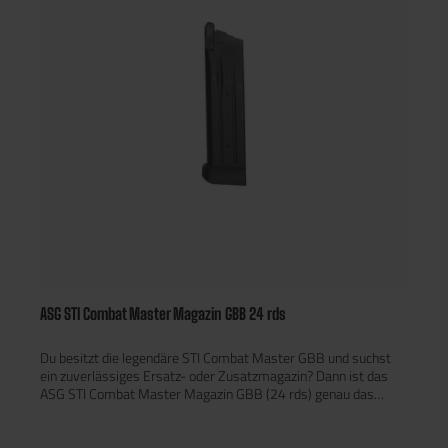
pro Magazin („Mid Cap“)Geräuschloses Nachladen ohne
AufziehenRobuste und leichte Polymer-BauweiseKompatibel
mit den meisten M4/AR15 AEGsKlassisches STANAG-Design
in tan5er Pack
ASG STI Combat Master Magazin GBB 24 rds
Du besitzt die legendäre STI Combat Master GBB und suchst
ein zuverlässiges Ersatz- oder Zusatzmagazin? Dann ist das
ASG STI Combat Master Magazin GBB (24 rds) genau das
Richtige für Dich! Dieses hochwertige Gas-Magazin wurde
speziell für das ikonische Modell entwickelt und überzeugt
durch Qualität, Performance und authentisches Handling.