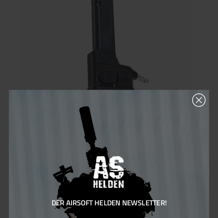
Army Armament Glock HPA Adapter
Dieser HPA Adapter dient dazu eine Glock auf HPA zu
nutzen.Der Einsatz wird einfach in den Magazinschacht
eingesteckt. Im Lieferumfang sind zwei HPA Anschlüsse
enthalten (US und EU).Zum Betrieb wird noch ein AEG Magazin,
Tank und Regulator benötigt. Wir empfehlen einen maximalen
DER AIRSOFT HELDEN NEWSLETTER!
Eingangsdruck von 140 PSI zu verwenden.Passend für folgende
Pistolenmodelle:- KJW KP13 Serie- RWA Agency Arms EXA-