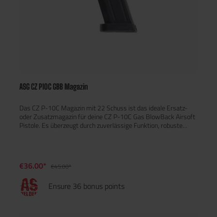
ASG CZ P10C GBB Magazin
Das CZ P-10C Magazin mit 22 Schuss ist das ideale Ersatz-
oder Zusatzmagazin für deine CZ P-10C Gas BlowBack Airsoft
Pistole. Es überzeugt durch zuverlässige Funktion, robuste
Verarbeitung und eine konstante Performance im Spiel. Mit
einer Kapazität von 22 BBs im Kaliber 6 mm bietet das
Magazin ausreichend Reserven für dynamische Gefechte und
schnelle Magazinwechsel im CQB.
€36.00*
€45.00*
Ensure 36 bonus points