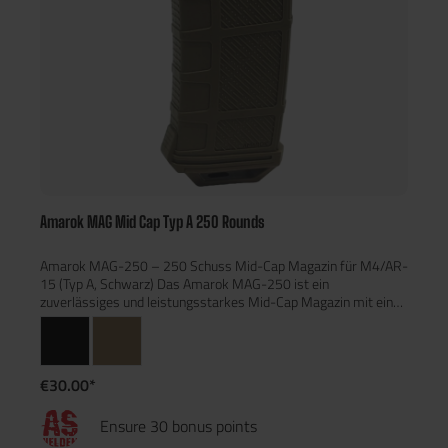
Amarok MAG Mid Cap Typ A 250 Rounds
Amarok MAG-250 – 250 Schuss Mid-Cap Magazin für M4/AR-
15 (Typ A, Schwarz) Das Amarok MAG-250 ist ein
zuverlässiges und leistungsstarkes Mid-Cap Magazin mit einer
Kapazität von 250 BBs. Entwickelt für Airsoft-Spieler, die Wert
auf Effizienz, schnelles Nachladen und robuste Qualität legen.
Produkteigenschaften: 250 Schuss Kapazität: Ideal für längere
Spielrunden ohne häufiges Nachladen. Schnelles Nachladen:
€30.00*
Kompatibel mit Odin Sidewinder Speedloadern – sofort
einsatzbereit ohne vorheriges Einspielen. Robustes Design:
Ensure 30 bonus points
Gefertigt aus schlagfestem Polymer – leicht und langlebig.
Ergonomische Oberfläche: Strukturierte Außenseite für