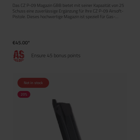
Das CZ P-09 Magazin GBB bietet mit seiner Kapazität von 25
Schuss eine zuverlässige Ergänzung für Ihre CZ P-09 Airsoft-
Pistole. Dieses hochwertige Magazin ist speziell für Gas-
Blowback (GBB)-Modelle entwickelt und sorgt für eine
reibungslose und präzise Schussabgabe.Dank der robusten
Konstruktion ist das Magazin strapazierfähig und langlebig,
ideal für intensive Airsoft-Spiele. Es ist einfach nachzufüllen
€45.00*
und perfekt auf die CZ P-09 GBB-Pistolen abgestimmt, was
für maximale Effizienz auf dem Spielfeld sorgt.Merkmale:25
Ensure 45 bonus points
Schuss KapazitätKompatibel mit CZ P-09 GBB
PistolenLanglebige, robuste BauweiseEinfach nachfüllbar
Not in stock
20
%