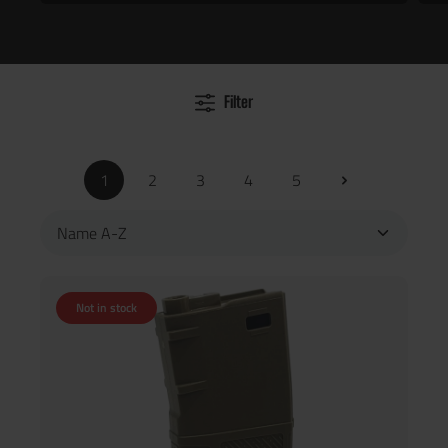
Filter
1
2
3
4
5
Not in stock