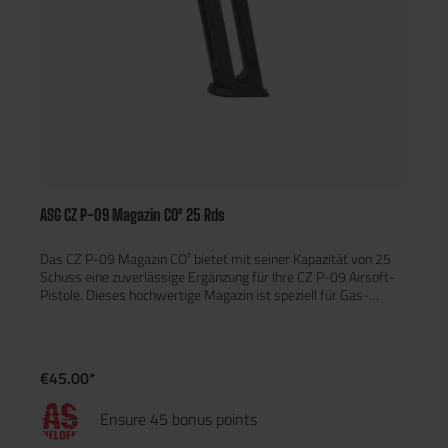
ASG CZ P-09 Magazin CO² 25 Rds
Das CZ P-09 Magazin CO² bietet mit seiner Kapazität von 25
Schuss eine zuverlässige Ergänzung für Ihre CZ P-09 Airsoft-
Pistole. Dieses hochwertige Magazin ist speziell für Gas-
Blowback (GBB)-Modelle entwickelt und sorgt für eine
reibungslose und präzise Schussabgabe.Dank der robusten
Konstruktion ist das Magazin strapazierfähig und langlebig,
ideal für intensive Airsoft-Spiele. Es ist einfach nachzufüllen
€45.00*
und perfekt auf die CZ P-09 GBB-Pistolen abgestimmt, was
für maximale Effizienz auf dem Spielfeld sorgt.Merkmale:25
Ensure 45 bonus points
Schuss KapazitätKompatibel mit CZ P-09 GBB
PistolenLanglebige, robuste BauweiseEinfach nachfüllbar