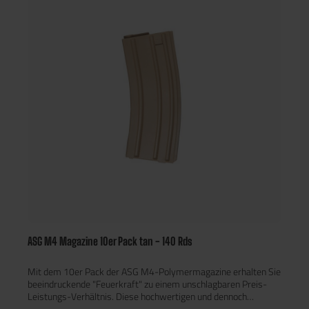
immer ausreichend Munition griffbereit haben, ohne hohe
Kosten für Einzelmagazine.Eigenschaften:140 BBs Kapazität
pro Magazin („Mid Cap“)Geräuschloses Nachladen ohne
AufziehenRobuste und leichte Polymer-BauweiseKompatibel
mit den meisten M4/AR15 AEGsKlassisches STANAG-Design
in Schwarz10er Pack
ASG M4 Magazine 10er Pack tan - 140 Rds
Mit dem 10er Pack der ASG M4-Polymermagazine erhalten Sie
beeindruckende "Feuerkraft" zu einem unschlagbaren Preis-
Leistungs-Verhältnis. Diese hochwertigen und dennoch
preiswerten Magazine sind speziell für M4/AR15 AEGs