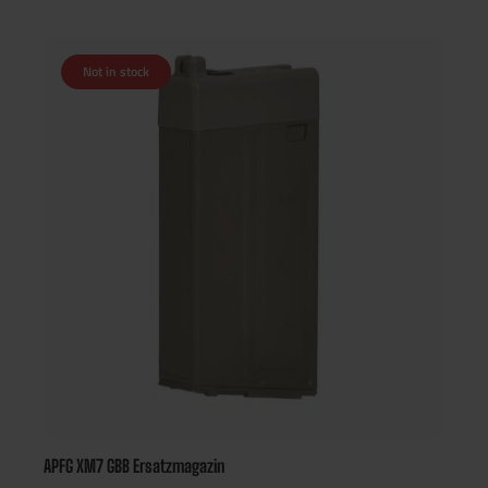
optimalen Grip, auch mit Handschuhen. Zuverlässige
Zuführung: Starker Federmechanismus für gleichmäßige BB-
Feeding-Leistung, auch bei hohem Tempo. Breiter Einfüllkanal:
Not in stock
Einfaches Befüllen ohne Spezialwerkzeuge. Hohe
Kompatibilität: Passend für gängige M4/M16 AEGs sowie
HPA-Systeme. Ideal für: Airsoft-Einsätze im CQB und auf dem
Spielfeld, bei denen es auf eine leise, zuverlässige und
leistungsstarke Magazinlösung ankommt – ganz ohne das
typische Rasseln von Hi-Cap Magazinen. Technische Daten:
Kapazität: 250 BBs Material: Schlagfestes Polymer Farbe:
Schwarz Kompatibilität: M4/M16 AEGs und HPA-Plattformen
APFG XM7 GBB Ersatzmagazin