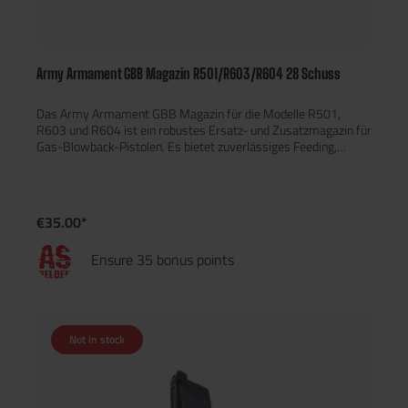
Army Armament GBB Magazin R501/R603/R604 28 Schuss
Das Army Armament GBB Magazin für die Modelle R501,
R603 und R604 ist ein robustes Ersatz- und Zusatzmagazin für
Gas-Blowback-Pistolen. Es bietet zuverlässiges Feeding,
konstante Gaszufuhr und ist ideal, um die Einsatzbereitschaft
deiner Pistole während Trainings, CQB-Einsätzen oder Matches
zu erhöhen. Eigenschaften & Vorteile Kompatibilität: Passend
für Army Armament R501, R603 und R604 GBB-Modelle.
€35.00*
Gasbetrieb: Für Green Gas / Propan-kompatible Gase
ausgelegt und sorgt für kräftigen Blowback.
Ensure 35 bonus points
Fassungsvermögen: 28 Schuss – kompakte Kapazität mit
realistischer Optik. Zuverlässiges Feeding: Präzise
Magazinlippen und stabiles Follower-/Feder-System für
sauberes Zuführen der 6-mm BBs. Robuste Verarbeitung:
Langlebiges Material für häufigen Magazinwechsel und
Not in stock
intensiven Spielbetrieb. Einfache Handhabung: Schnelles
Befüllen und unkomplizierte Wartung erhöhen die
Einsatzbereitschaft.