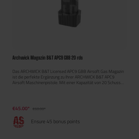
Archwick Magazin B&T APC9 GBB 20 rds
Das ARCHWICK B&T Licensed APC9 GBB Airsoft Gas Magazin
ist die perfekte Ergänzung zu Ihrer ARCHWICK B&T APC9
Airsoft Maschinenpistole. Mit einer Kapazität von 20 Schuss
und der offiziellen Lizenz von Brügger & Thomet überzeugt es
durch höchste Qualität und originalgetreues
Design.Eigenschaften:Vollständig lizenziert von Brügger &
Thomet:Garantiert Authentizität und hochwertige
€45.00*
€60.00*
Verarbeitung.20-Schuss-Gas-Magazin:Bietet genügend
Kapazität für intensive Airsoft-
Ensure 45 bonus points
Gefechte.Kompatibilität:Entwickelt speziell für die ARCHWICK
B&T Licensed APC9 Gas Airsoft Maschinenpistole.