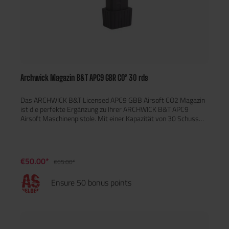
Archwick Magazin B&T APC9 GBR CO² 30 rds
Das ARCHWICK B&T Licensed APC9 GBB Airsoft CO2 Magazin
ist die perfekte Ergänzung zu Ihrer ARCHWICK B&T APC9
Airsoft Maschinenpistole. Mit einer Kapazität von 30 Schuss
und der offiziellen Lizenz von Brügger & Thomet überzeugt es
durch höchste Qualität und originalgetreues
Design.Eigenschaften:Vollständig lizenziert von Brügger &
Thomet:Garantiert Authentizität und hochwertige
€50.00*
€65.00*
Verarbeitung.30-Schuss-Gas-Magazin:Bietet genügend
Kapazität für intensive Airsoft-
Ensure 50 bonus points
Gefechte.Kompatibilität:Entwickelt speziell für die ARCHWICK
B&T Licensed APC9 Gas Airsoft Maschinenpistole.