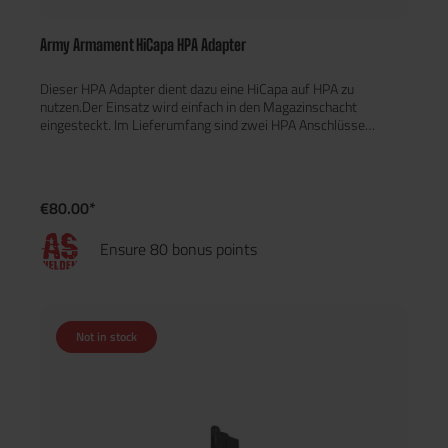
Army Armament HiCapa HPA Adapter
Dieser HPA Adapter dient dazu eine HiCapa auf HPA zu
nutzen.Der Einsatz wird einfach in den Magazinschacht
eingesteckt. Im Lieferumfang sind zwei HPA Anschlüsse
enthalten (US und EU).Zum Betrieb wird noch ein AEG Magazin,
Tank und Regulator benötigt. Wir empfehlen einen maximalen
Eingangsdruck von 140 PSI zu verwenden.
€80.00*
Ensure 80 bonus points
Not in stock