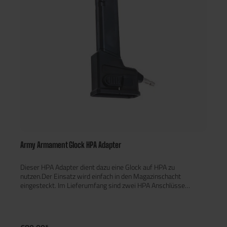
Army Armament Glock HPA Adapter
Dieser HPA Adapter dient dazu eine Glock auf HPA zu
nutzen.Der Einsatz wird einfach in den Magazinschacht
eingesteckt. Im Lieferumfang sind zwei HPA Anschlüsse
enthalten (US und EU).Zum Betrieb wird noch ein AEG Magazin,
Tank und Regulator benötigt. Wir empfehlen einen maximalen
Eingangsdruck von 140 PSI zu verwenden.Passend für folgende
Pistolenmodelle:- KJW KP13 Serie- RWA Agency Arms EXA-