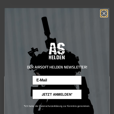
Army Armament HiCapa HPA Adapter
Dieser HPA Adapter dient dazu eine HiCapa auf HPA zu
nutzen.Der Einsatz wird einfach in den Magazinschacht
eingesteckt. Im Lieferumfang sind zwei HPA Anschlüsse
enthalten (US und EU).Zum Betrieb wird noch ein AEG Magazin,
Tank und Regulator benötigt. Wir empfehlen einen maximalen
Eingangsdruck von 140 PSI zu verwenden.
€80.00*
Ensure 80 bonus points
DER AIRSOFT HELDEN NEWSLETTER!
Email
This website uses cookies to ensure the best experience possible.
20
%
More information...
JETZT ANMELDEN*
Only technically required
*Ich habe die Datenschutzerklärung zur Kenntnis genommen.