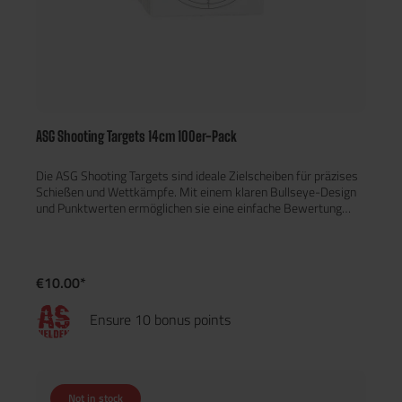
ASG Shooting Targets 14cm 100er-Pack
Die ASG Shooting Targets sind ideale Zielscheiben für präzises
Schießen und Wettkämpfe. Mit einem klaren Bullseye-Design
und Punktwerten ermöglichen sie eine einfache Bewertung
Ihrer Schussgenauigkeit.Merkmale:Material: Robustes Papier
für eine hohe Stabilität.Größe: 14 x 14 cmInhalt: 100
Zielscheiben im praktischen Pack.Die ASG Shooting Targets
sind ideal für Schießübungen, Wettbewerbe oder einfach nur
€10.00*
zum Spaß. Verbessern Sie Ihre Treffsicherheit und verfolgen Sie
Ihre Fortschritte mit diesen hochwertigen Zielscheiben!
Ensure 10 bonus points
Not in stock