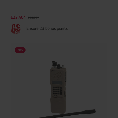
Inneren einen gewissen Platz für Spieler mit handwerklichen
Fähigkeiten, um ihre eigenen kleinen Walkie-Talkies zu
modifizieren.
€22.40*
€28.00*
Ensure 23 bonus points
20
%