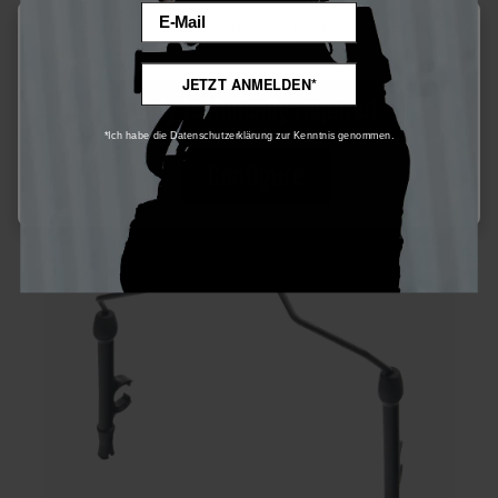
€15.00*
Email
This website uses cookies to ensure the best experience possible.
Ensure 15 bonus points
More information...
JETZT ANMELDEN*
Only technically required
*Ich habe die Datenschutzerklärung zur Kenntnis genommen.
Configure