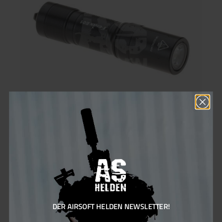
E01 V2.0
Die Fenix E01 V2.0 ist eine kleine, aber trotzdem starke
Schlüsselbundlampe. Die Lampe erreicht eine maximale
Leistung von 100 Lumen und eine Reichweite von 35 m. Und
das alles bei nur einer AAA-Batterie! Die Lampe wiegt nur 20 g,
einschließlich Batterie. Dadurch ist sie perfekt für Deinen
DER AIRSOFT HELDEN NEWSLETTER!
Schlüsselbund oder Deine EDC-Pouch geeignet. So hast Du
immer Licht parat!