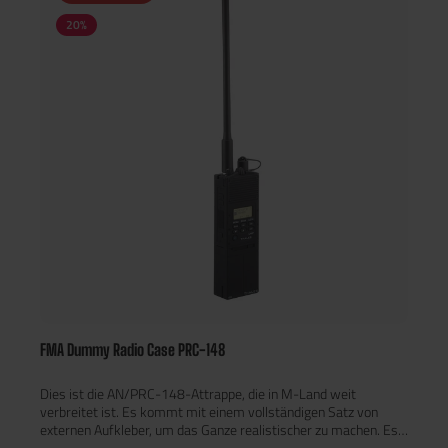
Objekte näher heran und erforschen Sie die Umgebung bis ins
20
%
Detail.Multifunktionale Nutzung: Dank des mitgelieferten DNV-
Kopfhalters lassen sich die Ferngläser in Nachtsichtbrillen
verwandeln – für ein freihändiges Erlebnis.Flexibler Speicher:
Mit Unterstützung für microSD-Karten (bis zu 64 GB) haben Sie
genügend Platz für stundenlange HD-Aufnahmen.Technische
Details:Vergrößerung: 1-3x digitalObjektivdurchmesser: 12
mmSichtfeld: 20° horizontalMinimale Fokussierdistanz: 0,3
mReichweite der Nachtsicht: Bis zu 200 mIR-Wellenlänge: 850
nmAkkulaufzeit: Bis zu 8 Stunden bei Tageslichtbetrieb, bis zu 5
Stunden mit IR (abhängig von der
Intensität).Betriebstemperatur: -10 °C bis +60
°CAbmessungen: 145 x 147 x 57 mmGewicht: 542 g (ohne
Batterien)Lieferumfang:DNV-Kopfhalterung für freihändige
NutzungAdapter für Standard-Helmmontagesysteme2
Verlängerungsarme3 EinstellknöpfeKopf- und
NackengurtTragetascheUSB-C-Kabel (0,3 m)4x AA-
BatterienBedienungsanleitung
FMA Dummy Radio Case PRC-148
Dies ist die AN/PRC-148-Attrappe, die in M-Land weit
verbreitet ist. Es kommt mit einem vollständigen Satz von
externen Aufkleber, um das Ganze realistischer zu machen. Es
ist für Modellbau-Spieler geeignet. Außerdem gibt es im