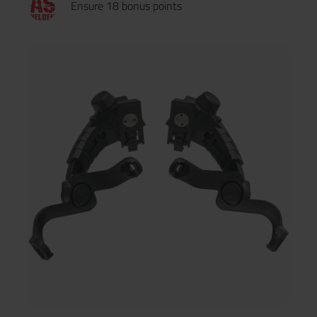
Ensure 18 bonus points
den Earmor M31/M32 Gehörschutz entwickelt. Dies
gewährleistet eine passgenaue, sichere Befestigung, die
Wackeln oder Fehljustierungen minimiert – selbst bei
intensiven Aktivitäten.Hochwertige, leichte Konstruktion:
Mobilität und Komfort stehen im Fokus. Der Adapter besteht
aus einem erstklassigen Polymer, das ein optimales
Gleichgewicht zwischen geringem Gewicht und hoher
Haltbarkeit bietet. Robust genug für anspruchsvolle Einsätze,
dabei so leicht, dass Sie ihn kaum bemerken.Innovatives
Drehpanel: Mit dem einzigartigen Rotary-Panel können Sie die
Ohrmuscheln bequem um 90 Grad drehen, wenn sie nicht
benötigt werden. Diese Funktion sorgt für ein schlankes Profil
und verhindert störende Hindernisse – egal, ob Sie mit Ihrem
Team kommunizieren oder eine Pause einlegen.Effiziente
Stahlführung: Der integrierte Stahlguide erleichtert die Montage
und macht das Umrüsten Ihrer Ausrüstung schnell und
unkompliziert, passend für jede Situation.Vollständiges Set: Im
Lieferumfang sind Adapter für die linke und rechte Seite
enthalten, um eine harmonisierte und vollständige Anpassung
zu gewährleisten.Preis-Leistungs-Verhältnis: Wir bieten eine
kosteneffiziente Lösung ohne Kompromisse bei der Qualität.
Mit jedem Set erhalten Sie ein Paar Adapter – links und rechts
– ohne versteckte Kosten.Technische Details:Kompatibilität:
Speziell entwickelt für den Earmor M31/M32
Gehörschutz.Leichte Konstruktion: Gefertigt aus langlebigem