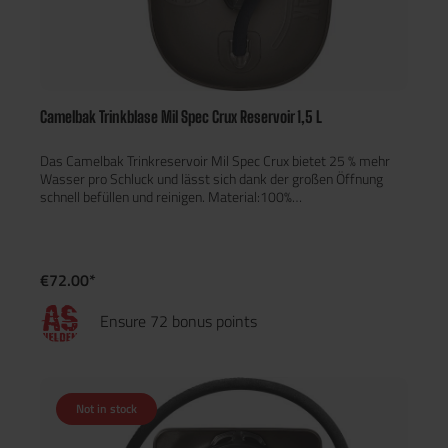
Camelbak Trinkblase Mil Spec Crux Reservoir 1,5 L
Das Camelbak Trinkreservoir Mil Spec Crux bietet 25 % mehr
Wasser pro Schluck und lässt sich dank der großen Öffnung
schnell befüllen und reinigen. Material:100%
PolyurethanDetails:25 % mehr Wasserdurchfluss pro
SchluckQuick Link Hydrolock Einhand-Ventil mit Quick Link-
ModularitätHydroguard-Technologie hemmt das Wachstum
von Bakterien auf Reservoir- und SchlauchoberflächenIsolierte
€72.00*
Schlauchabdeckung zur Temperaturerhaltung und UV-Schutz
des SchlauchsSelbstschließendes Beißventil, das sich nach
Ensure 72 bonus points
jedem Gebrauch versiegeltEasy Open Verschlusskappe hält das
Beißventil sauber und dichtErgonomischer Füllgriff für
bequemes und einfaches BefüllenTechnische Daten:Volumen:
1,5 LiterAbmessungen: ca. 30 x 19 x 4 cmGewicht: ca. 220 g
Not in stock