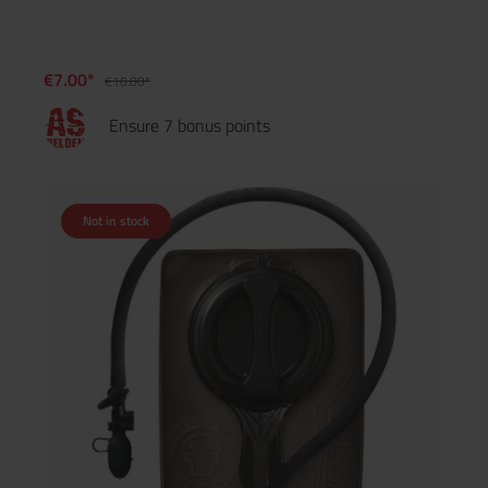
€7.00*
€10.00*
Ensure 7 bonus points
Not in stock