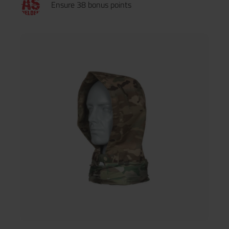
Ensure 38 bonus points
(50 % Baumwolle / 50 % Polyester) hervorragende
feuchtigkeitsableitende Eigenschaften. Dadurch bleibt der
Träger auch bei hoher Belastung angenehm trocken. Ärmel,
Kragen und Schultern bestehen aus 100 % Baumwolle und sind
besonders strapazierfähig. Ein hoher Kragen mit YKK-
Qualitätsreißverschluss schützt den Hals vor Schmutz und
Scheuern durch Gurte oder Riemen. Die großen Schultertaschen
bieten Stauraum für wichtige Kleinteile, während großzügige
Klettflächen Platz für Patches, Einheitsabzeichen oder ID-
Marker schaffen. Verstärkte Ellbogenbereiche dienen
gleichzeitig als Aufnahmefach für Ellbogenschoner, und die
vollständig verstellbaren Ärmelenden sorgen für eine
individuelle, sichere Passform. Das Flannel Combat Shirt ist
damit die perfekte Kombination aus Komfort, Funktionalität
und moderner taktischer Optik – ideal für Airsoft, Outdoor,
Training oder Einsatz. Vorteile & Merkmale Entwickelt für das
Tragen unter Plattenträgern Feuchtigkeitsableitender Rumpf
(50% Baumwolle / 50% Polyester) Strapazierfähige Ärmel,
Kragen & Schultern (100% Baumwolle) Hochwertiger YKK-
Reißverschluss Große Schultertaschen mit Klettflächen für
Patches Verstärkte Ellbogen + Fach für Ellbogenschoner
Vollständig verstellbare Ärmelenden Modernes Flannel-Design
kombiniert mit taktischer Funktion