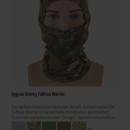
Kopfbedeckungen, Helmen, Brillen und Headsets.Realistische
Designs in verschiedenen authentischen Farben und
Tarnmustern verfügbar.Entwickelt für Airsoft-Spieler, die Wert
auf Performance und Stil legen.
Cygnus Armory Fullface Warrior
Die nächste Generation taktischer Airsoft-Schutzmasken.Die
Fullface Warrior ist die perfekte Kombination aus Komfort,
Sicherheit und authentischem Design – speziell entwickelt, um
deinen Airsoft-Einsatz auf ein neues Level zu heben. Diese
Maske bietet unvergleichliche Kompatibilität und Schutz, ohne