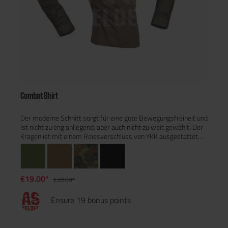
Combat Shirt
Der moderne Schnitt sorgt für eine gute Bewegungsfreiheit und
ist nicht zu eng anliegend, aber auch nicht zu weit gewählt. Der
Kragen ist mit einem Reissverschluss von YKK ausgestattet
und kann sowohl offen als auch geschlossen getragen
werden.Beide Ärmel sind mit einer Oberarmtasche
ausgestattet, diese sind schräg aufgenäht um einen
schnelleren Zugang zu gewährleisten. Die Taschen sind des
€19.00*
€38.00*
weiteren auch mit einer Klettfläche ausgestattet um ID
Patches anbringen zu können. Der Ellbogen wurde mit einer
Ensure 19 bonus points
zweiten Stoffschicht verstärkt, diese Verstärkung dient
gleichzeitig auch als Einschubfach für einen Ellbogenschoner.
Der linke Ärmel ist zusätzlich mit einem praktischen
Einschubfach für Schreibzeug ausgerüstet. Die Weite des