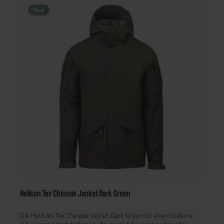
zuverlässig verhindern. Gleichzeitig transportiert die Membran
New
überschüssige Wärme und Feuchtigkeit effektiv nach außen
und sorgt so auch bei körperlicher Aktivität für ein angenehmes
Trageklima. Für zusätzlichen Komfort verfügt die Chinook
Jacket über Belüftungsreißverschlüsse unter den Armen, eine
verstellbare Kapuze, individuell anpassbare Ärmelabschlüsse
sowie einen Kordelzug im Saum. Mehrere
Reißverschlusstaschen bieten ausreichend Platz für
Smartphone, Karten oder weiteres Equipment. Durch ihre
schlichte Optik und die Farbe Dark Green eignet sich die Jacke
sowohl für taktische Einsätze als auch für Wanderungen,
Trekkingtouren oder den Alltag.
Helikon Tex Chinook Jacket Dark Green
Die Helikon-Tex Chinook Jacket Dark Green ist eine moderne