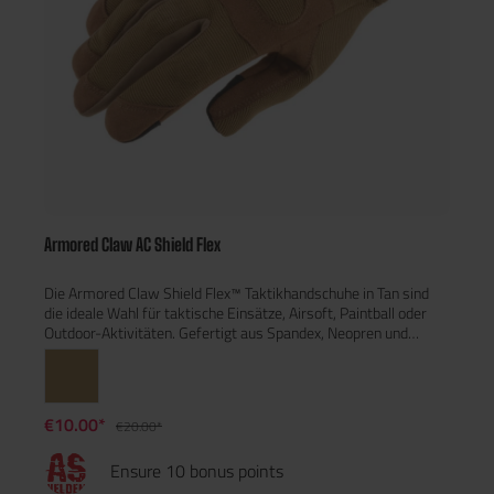
Armored Claw AC Shield Flex
Die Armored Claw Shield Flex™ Taktikhandschuhe in Tan sind
die ideale Wahl für taktische Einsätze, Airsoft, Paintball oder
Outdoor-Aktivitäten. Gefertigt aus Spandex, Neopren und
synthetischem Leder bieten sie hervorragende
Bewegungsfreiheit, Atmungsaktivität und robusten Schutz. Der
abnehmbare TPU-Knöchelschutz mit weicher Schaumstoff-
Polsterung ermöglicht flexible Anpassung an verschiedene
€10.00*
€20.00*
Einsatzsituationen. Eine verstärkte Handfläche mit EVA-
Schaum und Anti-Rutsch-Elementen sorgt für optimalen Grip
Ensure 10 bonus points
und Stoßdämpfung. Dank Touchscreen-kompatibler
Fingerkuppen lassen sich Smartphones oder Geräte problemlos