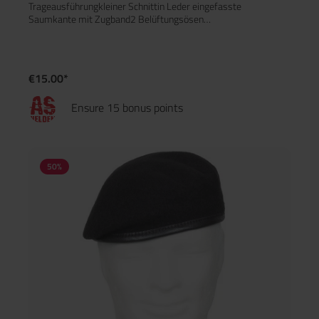
Trageausführungkleiner Schnittin Leder eingefasste
Saumkante mit Zugband2 Belüftungsösen
rechtsMaterial:Obermaterial: 100 % WolleFutter: 100 %
PolyesterRand: LederEnthält nichttextile Teile tierischen
Ursprungs
€15.00*
Ensure 15 bonus points
50
%