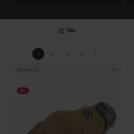
Filter
1
2
3
4
50
%