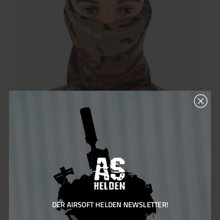
anpassen.Personalisierung und Identifikation: Drei Klettflächen
bieten Platz für Patches oder Kennzeichnungen.Zusätzliche
Tarnung: Vegetationsschlaufen ermöglichen eine noch bessere
Anpassung an die Umgebung.Highlights:Exzellente
TarnfähigkeitenWetterfest und schützendHervorragende
Belüftung für hohen TragekomfortFlexibler Rand für individuelle
AnpassungPraktische Innen-Meshtasche für kleine
GegenständeVerstellbarer Kopfumfang mit KordelzugDrei
Klettflächen für Patches oder
IdentifikationsmerkmaleVegetationsschlaufen zur Verstärkung
der TarnungMaterial:65 % Baumwolle, 35 % Polyester
Cygnus Armory Tube Scarf
Entfessle dein volles Potenzial. Beherrsche das Spielfeld.Der
Tactical TubeScarf ist die perfekte Kombination aus
Spitzenleistung und überragendem Tragekomfort. Entwickelt
für Airsoft-Fans, ist diese innovative Schutzmaske die ideale
Ergänzung für dein taktisches Loadout.Hauptmerkmale:Perfekt
DER AIRSOFT HELDEN NEWSLETTER!
für dein Loadout:Passe dich jeder Umgebung an mit exklusiven,
realistischen Tarnmustern.Bleib kühl und