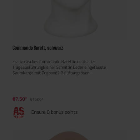
Commando Barett, schwarz
Französisches Commando Barettin deutscher
Trageausführungkleiner Schnittin Leder eingefasste
Saumkante mit Zugband2 Belüftungsösen
rechtsMaterial:Obermaterial: 100 % WolleFutter: 100 %
PolyesterRand: LederEnthält nichttextile Teile tierischen
Ursprungs
€7.50*
€15.00*
Ensure 8 bonus points