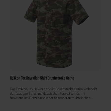
beim Knien oder Bücken die Nierenpartie geschützt. Ob auf dem
Airsoft-Spielfeld, beim Wandern oder im professionellen
Einsatz – die Classic Army Jacket überzeugt durch Komfort,
Funktionalität und Langlebigkeit.
Helikon Tex Hawaiian Shirt Brushstroke Camo
Das Helikon-Tex Hawaiian Shirt Brushstroke Camo verbindet
den lässigen Stil eines klassischen Hawaiihemds mit
funktionellen Details und einer besonderen militärischen
Geschichte. Das markante Brushstroke-Muster ist vom
legendären rhodesischen Tarnmuster inspiriert und verbirgt bei