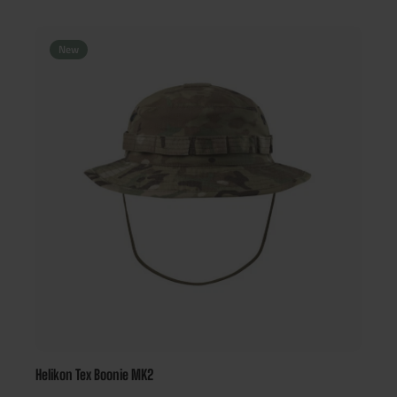
angenehmes Trageklima, während der verstellbare
Klettverschluss eine individuelle Anpassung an nahezu jede
Kopfgröße ermöglicht. Besonders praktisch sind die vier
New
Klettflächen, auf denen sich Namensschilder, Flaggen, IR- oder
Moral-Patches befestigen lassen. Damit eignet sich die BBC
Cap sowohl für professionelle Anwender als auch für Airsoft-
Spieler, die ihre Ausrüstung individuell gestalten möchten.
Helikon Tex Boonie MK2