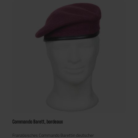
Ärmelabschlusses kann mittels Klettverschluss individuell
verstellt werden.Die Ärmel, der Kragen und der Schulterbereich
bestehen bei diesem Combat Shirt aus einem robusten
Gewebe aus 65% Baumwolle und 35% Polyester. Während der
vergleichbar hohe Baumwollanteil für ein sehr angenehmes
Traggefühl sorgt, ist der Polyesteranteil für ein schnelles
Trocknen und zusätzliche Robustheit zuständig. Der
Torsobereich besteht aus Strickware mit 80% Baumwoll- und
20% Polyesteranteil, auch hier sorgt die Baumwolle für einen
herausragenden Komfort, während das Polyester für eine
bessere Performance sorgt.Größeninfos:Größe M: Oberweite
48cm / Taillenweite 42,5cm / Ärmellänge 80cm / Rückenlänge
72cmGröße L: Oberweite 51cm / Taillenweite 44cm /
Ärmellänge 82cm / Rückenlänge 76cmGröße XL: Oberweite
54cm / Taillenweite 46cm / Ärmellänge 82cm / Rückenlänge
76cm
Commando Barett, bordeaux
Französisches Commando Barettin deutscher