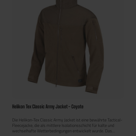
Smartphone, Dokumente, Handschuhe oder weiteres
Equipment. Durch den leicht verlängerten Rücken bleibt auch
beim Knien oder Bücken die Nierenpartie geschützt. Ob auf dem
Airsoft-Spielfeld, beim Wandern oder im professionellen
Einsatz – die Classic Army Jacket überzeugt durch Komfort,
Funktionalität und Langlebigkeit.
Helikon Tex Classic Army Jacket - Coyote
Die Helikon-Tex Classic Army Jacket ist eine bewährte Tactical-
Fleecejacke, die als mittlere Isolationsschicht für kalte und
wechselhafte Wetterbedingungen entwickelt wurde. Das