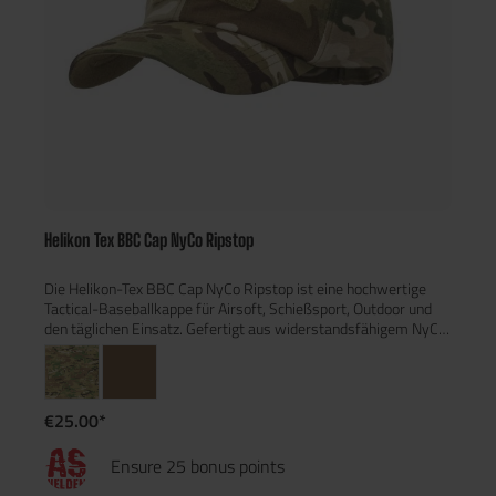
Helikon Tex BBC Cap NyCo Ripstop
Die Helikon-Tex BBC Cap NyCo Ripstop ist eine hochwertige
Tactical-Baseballkappe für Airsoft, Schießsport, Outdoor und
den täglichen Einsatz. Gefertigt aus widerstandsfähigem NyCo
Ripstop-Gewebe (50 % Baumwolle / 50 % Nylon), kombiniert
sie hohen Tragekomfort mit ausgezeichneter
Strapazierfähigkeit. Das Ripstop-Gewebe verhindert das
Weiterreißen kleiner Beschädigungen und macht die Cap zum
€25.00*
idealen Begleiter für anspruchsvolle Einsätze. Die mittelhohe
Passform ist mit den meisten Gehörschutz- und taktischen
Ensure 25 bonus points
Ausrüstungssystemen kompatibel. Mehrere
Belüftungsöffnungen sorgen auch an warmen Tagen für ein