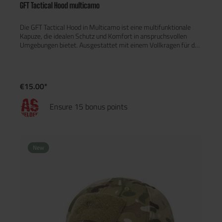
GFT Tactical Hood multicamo
Die GFT Tactical Hood in Multicamo ist eine multifunktionale
Kapuze, die idealen Schutz und Komfort in anspruchsvollen
Umgebungen bietet. Ausgestattet mit einem Vollkragen für den
optimalen Schutz des Halses sowie einer integrierten
Stoffmaske, schützt sie zuverlässig vor Kälte und Wind.Dank
ihres praktischen Designs eignet sich die Tactical Hood sowohl
für taktische Einsätze als auch für Outdoor-Aktivitäten bei
€15.00*
niedrigen Temperaturen. Der hochwertige Multicamo-Look
verleiht dabei einen professionellen, stilvollen
Ensure 15 bonus points
Auftritt.Merkmale:Schornstein-Kragen für umfassenden Hals-
und NackenschutzIntegrierte Stoffmaske zum Schutz des
Gesichts vor Kälte und WindMulticamo-Design für ein
tadelloses, professionelles Erscheinungsbild
New