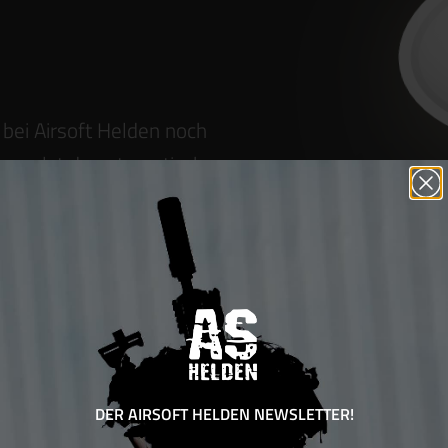
bei Airsoft Helden noch
ammelst du automatisch
eit gutgeschrieben wird
Deine 
b eingelöst werden kann.
1 € Ein
beim nä
EN
DER AIRSOFT HELDEN NEWSLETTER!