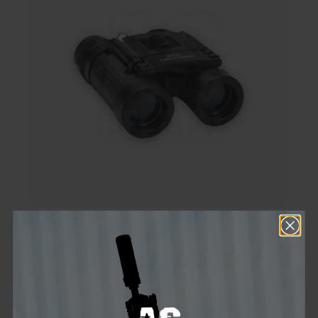
FERNGLAS FALTBAR 8X21 SCHWARZ
€20.00*
Ensure 20 bonus points