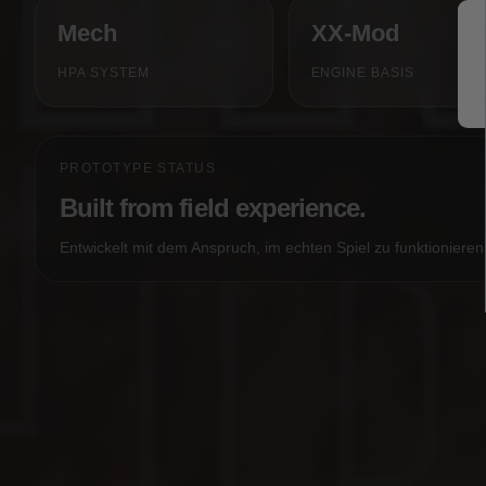
Mech
XX-Mod
HPA SYSTEM
ENGINE BASIS
PROTOTYPE STATUS
Built from field experience.
Entwickelt mit dem Anspruch, im echten Spiel zu funktionieren