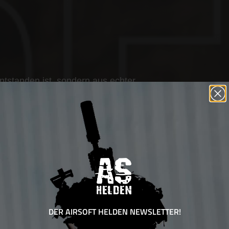
entstanden ist, sondern aus echter
bust und gebaut für Performance im
NT
DER AIRSOFT HELDEN NEWSLETTER!