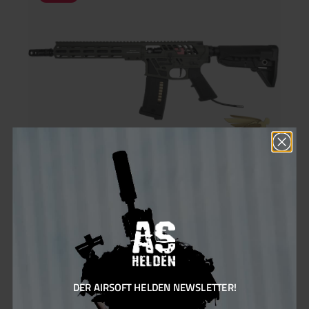
Mount, Black Anbauteile PTS Griffin M4SD II Schalldämpfer
Dummy, Black PTS EPF-M Modular M-LOK Foregrip
Transportlösung Phylax Waffenkoffer 100 cm, Wave Foam
Unkomplizierter Versand von Artikeln ab 16 oder ab 18
Jahren!Kein Zusenden von Ausweiskopien notwendig Keine
Wartezeit durch eine manuelle
Altersverifikation Gewährleistung, dass die Sendung nur an dich
übergeben wird Um den Versand für dich zu vereinfachen,
haben wir ein System entwickelt, welches eine einfache
Zustellung an dich ermöglicht. Die Altersverifikation erfolgt
dabei im Moment der Zustellung nur an den Empfänger der
Bestellung unter Vorlage eines gültigen Ausweisdokuments.
Solltest du nicht Zuhause sein, dann kannst du das Paket ganz
einfach innerhalb von sieben Werktagen in der nächstgelegenen
DHL Filiale unter Vorlage eines gültigen Ausweisdokuments mit
deinem Namen abholen.Mehr Infos
Phylax ICMF BW25 Special Edition HPA - ab 18 Jahren
Exklusive Einzelmodelle in verschiedensten Ausführungen
warten auf dich. Jedes Modell ist ein Unikat und wird es so nur
einmal geben. Seid schnell und sichert euch euer Modell! Die
Phylax ICMF BW25 Special Edition HPA ist eine streng limitierte
DER AIRSOFT HELDEN NEWSLETTER!
Sonderserie, die lediglich 10 Exemplare umfasst – einzeln