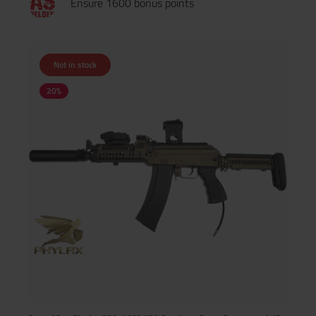
Ensure 1600 bonus points
Cerakote-Veredelung Dieses Modell wurde durch uns mit einer
professionellen Cerakote-Beschichtung in Burnt Bronze
veredelt. Die Cerakote sorgt für: hohe Abrieb- und
Kratzfestigkeit gleichmäßige, matte Premium-Oberfläche
langlebigen Schutz für Aluminium- und Stahlbauteile Jede
Not in stock
Cerakote-Arbeit ist ein Unikat – Farbton und Finish besitzen
stets individuellen Charakter. Verbaute Komponenten &
20
%
Ausstattung Basisplattform Wolverine Airsoft MTW Forged
Lauflänge: 10,3" Semi-Only (ab 18 Jahren) Geschmiedeter
Aluminium-Receiver für maximale Stabilität Kompakte, führige
Konfiguration – ideal für CQB & dynamische Outdoor-Games
Optik & Montage AIM-O QD T1 High Mount – Tan WADSN UT
FAST Micro Mount – Black Front & Handling Phylax Handstop
VP24 KeyMod / M-LOK – Tan Beleuchtung & Steuerung Phylax
Deactivated M300A Scout Light Mini – Black WADSN Offset
Scout Mount PX16 / 416 – Black WADSN ML Button Lite SF
ML – Black Transport Phylax Waffenkoffer 100 cm – Wave
Foam – Black Unkomplizierter Versand von Artikeln ab 16 oder
ab 18 Jahren!Kein Zusenden von Ausweiskopien
notwendig Keine Wartezeit durch eine manuelle
Altersverifikation Gewährleistung, dass die Sendung nur an dich
übergeben wird Um den Versand für dich zu vereinfachen,
haben wir ein System entwickelt, welches eine einfache
Zustellung an dich ermöglicht. Die Altersverifikation erfolgt
dabei im Moment der Zustellung nur an den Empfänger der