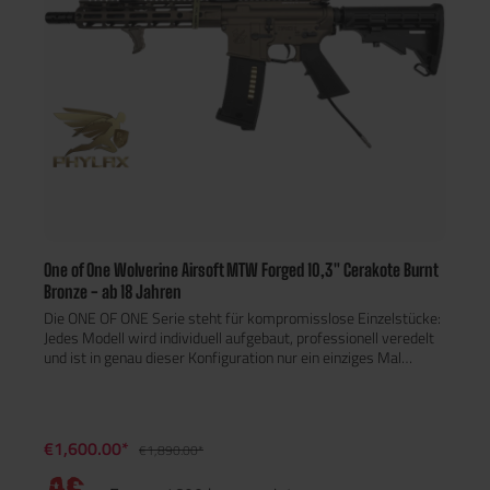
One of One Wolverine Airsoft MTW Forged 10,3" Cerakote Burnt
Bronze - ab 18 Jahren
Die ONE OF ONE Serie steht für kompromisslose Einzelstücke:
Jedes Modell wird individuell aufgebaut, professionell veredelt
und ist in genau dieser Konfiguration nur ein einziges Mal
erhältlich. Die One of One Wolverine Airsoft MTW Forged 10,3"
kombiniert die extrem robuste Forged-MTW-Plattform mit
einer edlen Cerakote Burnt Bronze Beschichtung und einem
funktionalen, klar abgestimmten Tactical-Setup. Das Ergebnis
€1,600.00*
€1,890.00*
ist ein kompaktes, leistungsstarkes HPA-Gewehr mit
markanter Optik und hervorragendem Handling. Exklusive