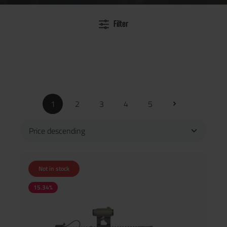
Filter
1
2
3
4
5
Not in stock
15.34
%