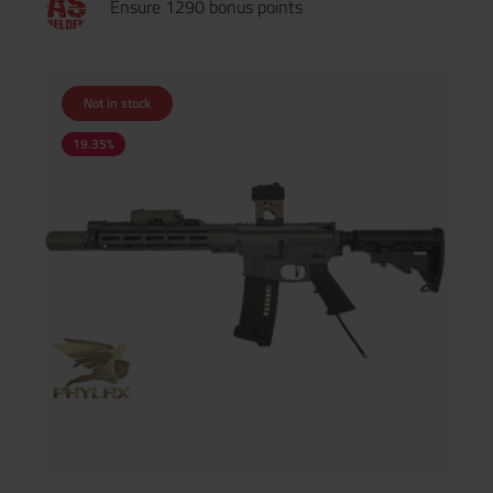
Ensure 1290 bonus points
Laufkomponenten sorgen für ein konstant präzises Trefferbild.
Robuste Konstruktion: Verstärkte Bauteile bieten zuverlässige
Performance selbst unter intensiven Spielfeldbedingungen.
Längere Haltbarkeit: Ideal für Vielspieler, die auf ein langlebiges
und wartungsarmes System setzen. Modernes &
Not in stock
ergonomisches Airsoft-Design Die Phylax HPO überzeugt durch
ein ergonomisches, taktisches Design – perfekt für
19.35
%
dynamische Spielstile. Markanter Look: Auffällige Linienführung
und hochwertige Verarbeitung machen die HPO zum Blickfang
auf jedem Spielfeld. Hervorragende Handhabung: Optimierte
Ergonomie ermöglicht schnellen, kontrollierten und präzisen
Einsatz in jeder Spielsituation. Phylax Service Garantie – Für
sicheren und langfristigen Spielspaß Mit der Phylax HPO
erhältst du nicht nur eine High-End-Airsoftwaffe, sondern auch
den umfassenden Phylax Kundenservice. Langzeit-Garantie für
maximale Sicherheit Schneller Support bei technischen Fragen
oder Problemen Zuverlässiger Service, wie man ihn von Phylax
kennt Die Phylax HIGH PRESSURE OPERAIDER ist damit die
perfekte Wahl für Airsoft-Spieler, die ein leistungsstarkes,
zuverlässiges und optisch beeindruckendes Modell suchen –
egal, ob für taktische Spieltage, regelmäßige Matches oder als
hochwertiges Sammlerstück. Internals der Phylax HPO im
Überblick Maple Leaf Super Macaron Hop-Up Bucking (S)AEG &
Federdruck, 70° Phylax Alignment Kit Phylax CNC Hop-Up
Chamber AR15 by Retro Arms Maple Leaf Precision Inner