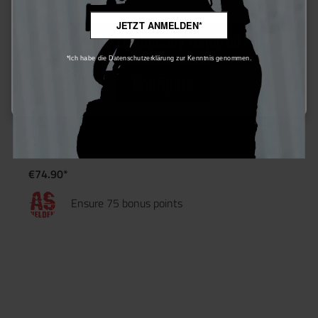
More information...
JETZT ANMELDEN*
Only technically required
*Ich habe die Datenschutzerklärung zur Kenntnis genommen.
Configure
Wolverine Invictus Forged Series Flash Hider
€74.90*
Ensure 75 bonus points