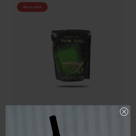
Not in stock
Phylax 0,20g Bio Tracer BBs (1kg) 5000Rds. Green
Phylax Tracer BBs – Premium Airsoft Munition mit höchster
Präzision Die Phylax Bio Tracer BBs sind hochwertige,