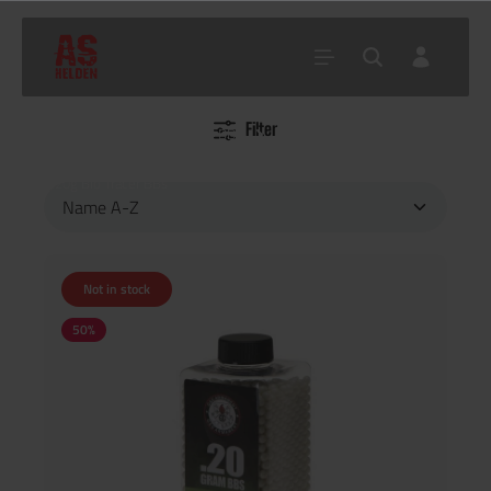
Filter
Home
Shop
Akku, BBs
Tracer BBs
0.20g Bio Tracer BBs
Not in stock
50
%