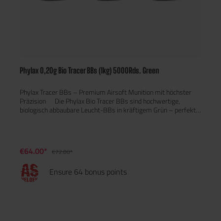
Phylax 0,20g Bio Tracer BBs (1kg) 5000Rds. Green
Phylax Tracer BBs – Premium Airsoft Munition mit höchster
Präzision Die Phylax Bio Tracer BBs sind hochwertige,
biologisch abbaubare Leucht-BBs in kräftigem Grün – perfekt
für Spieler, die Wert auf Präzision, Umweltfreundlichkeit und
maximale Sichtbarkeit legen. Dank ihres Tracer-Effekts werden
Flugbahnen auch bei Dunkelheit oder in schlecht beleuchteten
Umgebungen deutlich sichtbar – ideal für Nachtspiele, CQB-
€64.00*
€72.00*
Action und Szenario-Games.
Ensure 64 bonus points