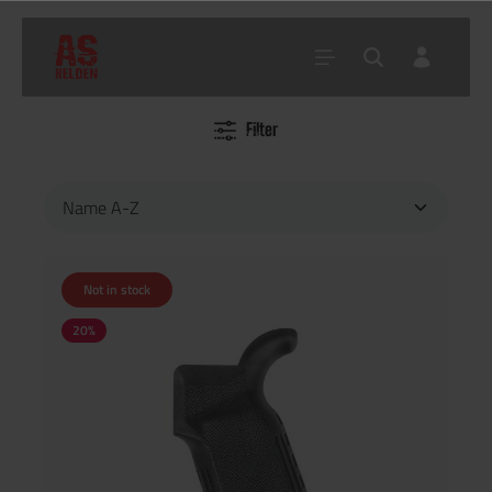
Filter
Home
Shop
Attachments
Body Teile
Griffe
Not in stock
20
%