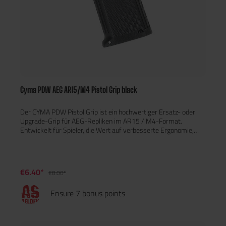
Cyma PDW AEG AR15/M4 Pistol Grip black
Der CYMA PDW Pistol Grip ist ein hochwertiger Ersatz- oder
Upgrade-Grip für AEG-Repliken im AR15 / M4-Format.
Entwickelt für Spieler, die Wert auf verbesserte Ergonomie,
Kontrolle und Komfort legen, bietet dieser Griff eine griffige
Oberfläche und eine komfortable Form, die auch bei längeren
Einsätzen ein sicheres Handling ermöglicht.
€6.40*
€8.00*
Ensure 7 bonus points