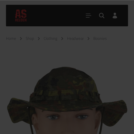
Home
Shop
Clothing
Headwear
Boonies