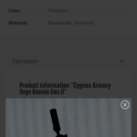
Color:
Flecktarn
Material:
Baumwolle
, Polyester
Description
Product information "Cygnus Armory
Onyx Boonie Gen.II"
Der Cygnus Armory Onyx Gen. II Boonie ist die
ideale Wahl für Schutz bei widrigen
Wetterbedingungen und speziell für den Einsatz
bei hohen Temperaturen entwickelt. Dank
seiner durchdachten Belüftungsmerkmale