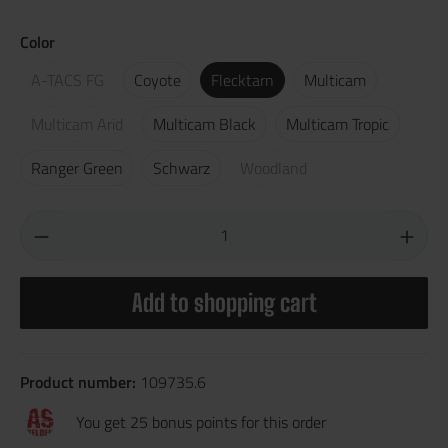
Color
A-TACS FG
Coyote
Flecktarn
Multicam
Multicam Arid
Multicam Black
Multicam Tropic
Ranger Green
Schwarz
Woodland
Add to shopping cart
Product number:
109735.6
You get 25 bonus points for this order