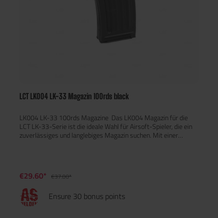
LCT LK004 LK-33 Magazin 100rds black
LK004 LK-33 100rds Magazine Das LK004 Magazin für die
LCT LK-33-Serie ist die ideale Wahl für Airsoft-Spieler, die ein
zuverlässiges und langlebiges Magazin suchen. Mit einer
Kapazität von 100 Schuss und einem robusten Design aus
Stahl und ABS garantiert es eine lange Lebensdauer und hohe
Leistungsfähigkeit auch bei intensiven Spielsituationen. Das
Magazin hat ein Gewicht von 252 g. Hauptmerkmale: Kapazität:
€29.60*
€37.00*
100 Schuss Material: Stahl und ABS Kompatibel mit der LCT
LK-33 Serie Gewicht: 252 g
Ensure 30 bonus points