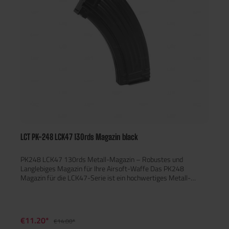
LCT PK-248 LCK47 130rds Magazin black
PK248 LCK47 130rds Metall-Magazin – Robustes und
Langlebiges Magazin für Ihre Airsoft-Waffe Das PK248
Magazin für die LCK47-Serie ist ein hochwertiges Metall-
Magazin mit einer Kapazität von 130 Schuss. Es wurde für
maximale Haltbarkeit und Zuverlässigkeit während des Spiels
entwickelt. Hauptmerkmale: Kapazität: 130 Schuss Material:
Vollmetall für herausragende Haltbarkeit Kompatibel mit LCT
€11.20*
€14.00*
LCK47 Gewicht: 259,4 g