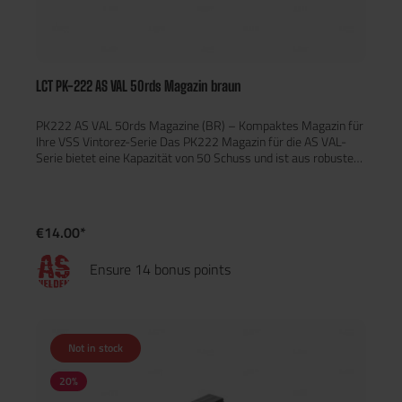
LCT PK-222 AS VAL 50rds Magazin braun
PK222 AS VAL 50rds Magazine (BR) – Kompaktes Magazin für
Ihre VSS Vintorez-Serie Das PK222 Magazin für die AS VAL-
Serie bietet eine Kapazität von 50 Schuss und ist aus robustem
ABS, POM und Stahl gefertigt, was für eine hohe Haltbarkeit
sorgt. Hauptmerkmale: Kapazität: 50 Schuss Material: ABS,
POM und Stahl für maximale Haltbarkeit Kompatibel mit LCT
AS VAL, VSS Vintorez, SR-3, SR-3M und MRK VAL Gewicht:
€14.00*
137,4 g
Ensure 14 bonus points
Not in stock
20
%