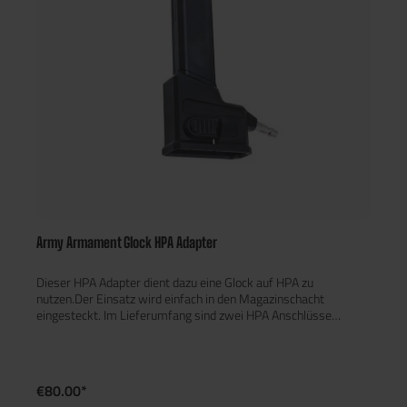
Army Armament Glock HPA Adapter
Dieser HPA Adapter dient dazu eine Glock auf HPA zu
nutzen.Der Einsatz wird einfach in den Magazinschacht
eingesteckt. Im Lieferumfang sind zwei HPA Anschlüsse
enthalten (US und EU).Zum Betrieb wird noch ein AEG Magazin,
Tank und Regulator benötigt. Wir empfehlen einen maximalen
Eingangsdruck von 140 PSI zu verwenden.Passend für folgende
Pistolenmodelle:- KJW KP13 Serie- RWA Agency Arms EXA-
€80.00*
Novritsch TP22- Umarex Glock 17 Gen 4- WE G-Force Glock