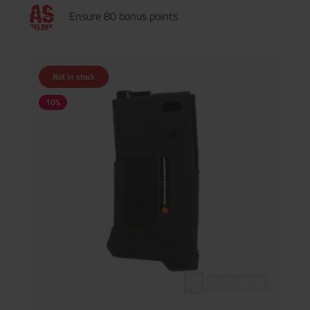
17- VFC Glock 17 Gen 5 ähnlicheDer Adapter passt nicht für:-
Ensure 80 bonus points
Umarex Glock 17 Gen 5 MOS (SRC)- Umarex Glock 19 Gen 5
MOS (SRC)- Vorsk EU17
Not in stock
10
%