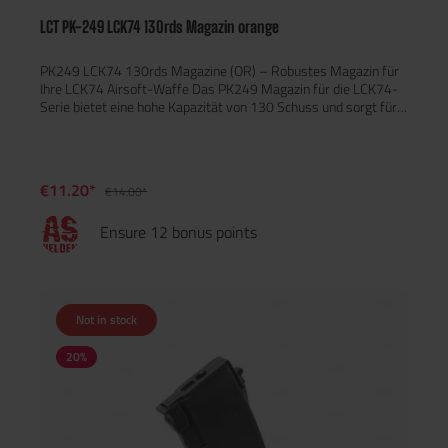
LCT PK-249 LCK74 130rds Magazin orange
PK249 LCK74 130rds Magazine (OR) – Robustes Magazin für
Ihre LCK74 Airsoft-Waffe Das PK249 Magazin für die LCK74-
Serie bietet eine hohe Kapazität von 130 Schuss und sorgt für
eine zuverlässige Leistung bei Ihren Airsoft-Spielen. Es besteht
aus robustem ABS und Stahl, was für eine außergewöhnliche
Haltbarkeit sorgt. Hauptmerkmale: Kapazität: 130 Schuss
Material: ABS und Stahl für maximale Langlebigkeit Kompatibel
€11.20*
€14.00*
mit LCT LCK74-Modellen Gewicht: 162 g
Ensure 12 bonus points
Not in stock
20
%