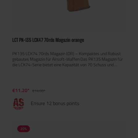
LCT PK-135 LCK47 70rds Magazin orange
PK135 LCK74 70rds Magazin (OR) – Kompaktes und Robust
gebautes Magazin für Airsoft-Waffen Das PK135 Magazin für
die LCK74-Serie bietet eine Kapazität von 70 Schuss und
besteht aus einer Kombination aus ABS und Stahl, was für
außergewöhnliche Haltbarkeit sorgt. Hauptmerkmale:
Kapazität: 70 Schuss Material: Robustes ABS und Stahl für eine
lange Lebensdauer Kompatibel mit LCT LCK74 und weiteren
€11.20*
€14.00*
Modellen Gewicht: 162 g
Ensure 12 bonus points
20
%