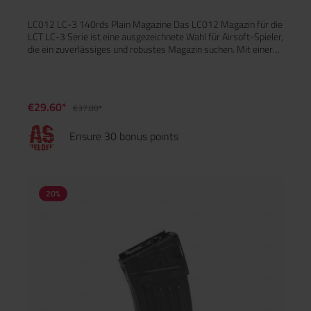
LC012 LC-3 140rds Plain Magazine Das LC012 Magazin für die
LCT LC-3 Serie ist eine ausgezeichnete Wahl für Airsoft-Spieler,
die ein zuverlässiges und robustes Magazin suchen. Mit einer
Kapazität von 140 Schuss bietet es ausreichend Munition für
längere Einsätze. Das Magazin besteht aus hochwertigem
Stahl und ABS, was es sowohl strapazierfähig als auch leicht
macht. Hauptmerkmale: Kapazität: 140 Schuss Material: Stahl
€29.60*
€37.00*
und ABS für hohe Haltbarkeit Kompatibel mit der LCT LC-3
Serie Gewicht: 264,4 g
Ensure 30 bonus points
20
%