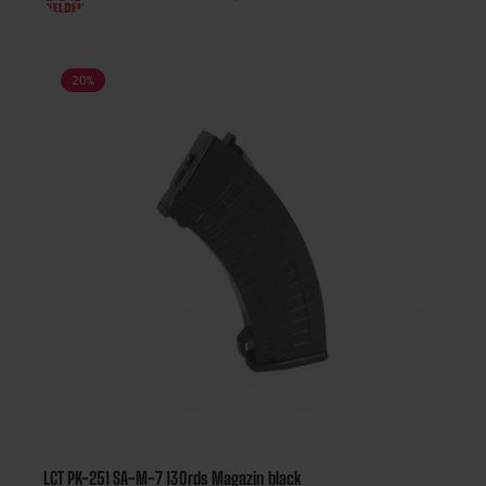
20
%
LCT PK-251 SA-M-7 130rds Magazin black