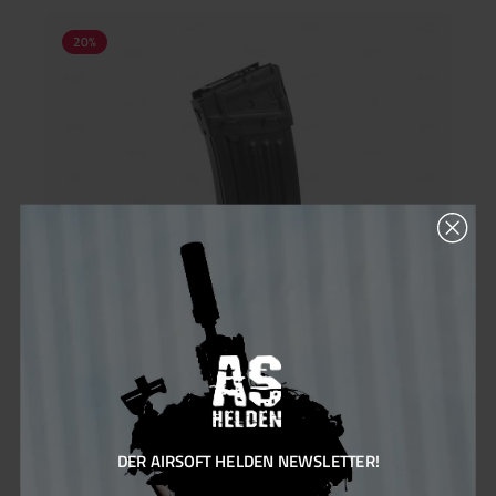
20
%
LCT LK006 LR-223 Magazin 130rds black
DER AIRSOFT HELDEN NEWSLETTER!