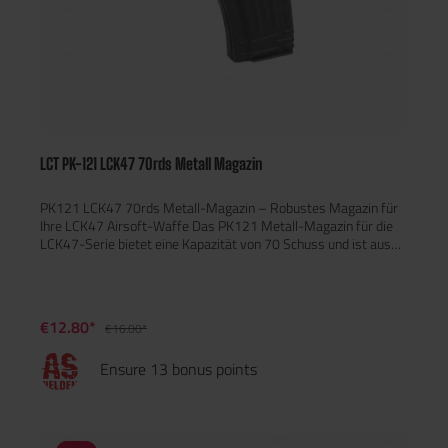
LCT PK-121 LCK47 70rds Metall Magazin
PK121 LCK47 70rds Metall-Magazin – Robustes Magazin für
Ihre LCK47 Airsoft-Waffe Das PK121 Metall-Magazin für die
LCK47-Serie bietet eine Kapazität von 70 Schuss und ist aus
strapazierfähigem Vollstahl gefertigt, was für
außergewöhnliche Haltbarkeit und Langlebigkeit sorgt.
Hauptmerkmale: Kapazität: 70 Schuss Material: Vollstahl für
maximale Haltbarkeit Kompatibel mit LCT LCK47 und anderen
€12.80*
€16.00*
LCK-Modellen Gewicht: 256,2 g
Ensure 13 bonus points