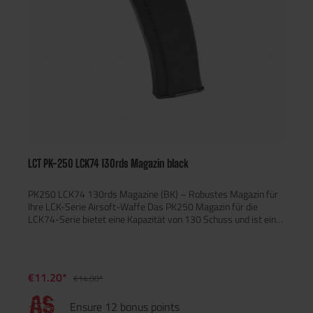
LCT PK-250 LCK74 130rds Magazin black
PK250 LCK74 130rds Magazine (BK) – Robustes Magazin für
Ihre LCK-Serie Airsoft-Waffe Das PK250 Magazin für die
LCK74-Serie bietet eine Kapazität von 130 Schuss und ist eine
ideale Wahl für Airsoft-Spieler, die auf der Suche nach einem
zuverlässigen und langlebigen Magazin sind. Es besteht aus
robustem ABS und Stahl, was für eine hohe Haltbarkeit und
lange Lebensdauer sorgt. Hauptmerkmale: Kapazität: 130
€11.20*
€14.00*
Schuss Material: Robustes ABS und Stahl für maximale
Haltbarkeit Kompatibel mit LCT LCK-Modellen Gewicht: 160,4
Ensure 12 bonus points
g