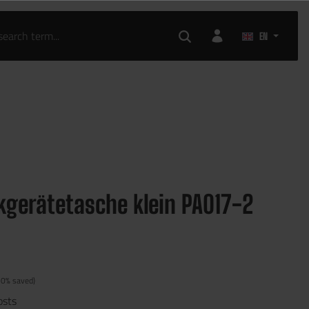
EN
kgerätetasche klein PA017-2
20% saved)
osts