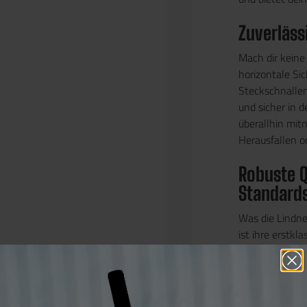
Zuverläss
Mach dir keine
horizontale Si
Steckschnallen
und sicher in d
überallhin mi
Herausfallen 
Robuste 
Standard
Was die Lindne
ist ihre erstk
Lieferbedingun
höchste Qualit
perfekt für den