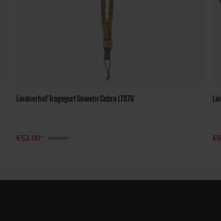
Lindnerhof Tragegurt Gewehr Cobra LT978
Li
€52.00*
€6
€65.00*