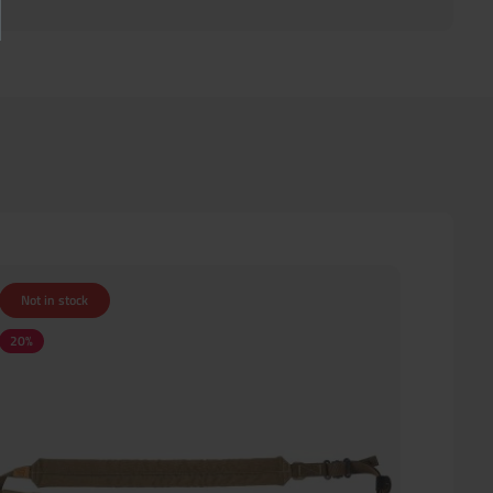
Not in stock
20
%