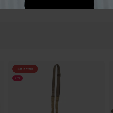
Not in stock
20
%