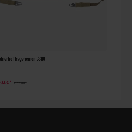
ndnerhof Trageriemen GS110
0.00*
€75.00*