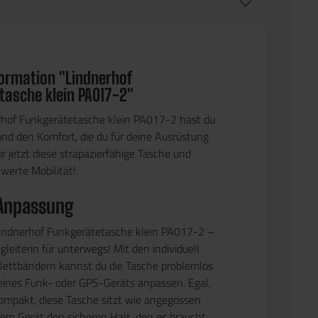
formation "Lindnerhof
tasche klein PA017-2"
rhof Funkgerätetasche klein PA017-2 hast du
 und den Komfort, die du für deine Ausrüstung
ir jetzt diese strapazierfähige Tasche und
werte Mobilität!
 Anpassung
Lindnerhof Funkgerätetasche klein PA017-2 –
gleiterin für unterwegs! Mit den individuell
Klettbändern kannst du die Tasche problemlos
eines Funk- oder GPS-Geräts anpassen. Egal,
kompakt, diese Tasche sitzt wie angegossen
nem Gerät den sicheren Halt, den es braucht.