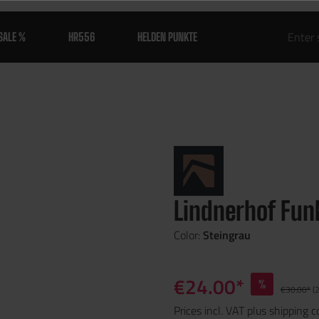
SALE %
HR556
HELDEN PUNKTE
Lindnerhof Fun
Color:
Steingrau
€24.00*
%
€30.00*
(
Prices incl. VAT plus shipping c