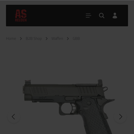
Home
B2B Shop
Waffen
GBB