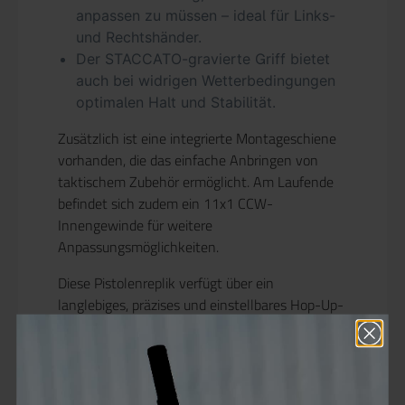
anpassen zu müssen – ideal für Links-
und Rechtshänder.
Der STACCATO-gravierte Griff bietet
auch bei widrigen Wetterbedingungen
optimalen Halt und Stabilität.
Zusätzlich ist eine integrierte Montageschiene
vorhanden, die das einfache Anbringen von
taktischem Zubehör ermöglicht. Am Laufende
befindet sich zudem ein 11x1 CCW-
Innengewinde für weitere
Anpassungsmöglichkeiten.
Diese Pistolenreplik verfügt über ein
langlebiges, präzises und einstellbares Hop-Up-
System, das die Flugbahn der BBs optimal an
die Vorlieben des Nutzers anpasst.
Hauptmerkmale der internen Bauteile: