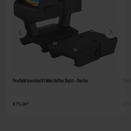
Firefield Ironclad F1 Mini Reflex Sight - Docter
Firef
€75.00*
€75