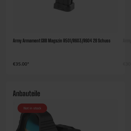
Army Armament GBB Magazin R501/R603/R604 28 Schuss
Army
€35.00*
€30
Anbauteile
Not in stock