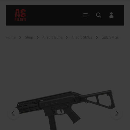
Home
Shop
Airsoft Guns
Airsoft SMGs
GBB SMGs