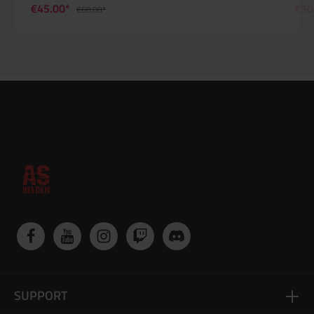
€45.00*
€50
€60.00*
SUPPORT