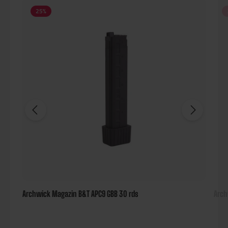
25
%
Archwick Magazin B&T APC9 GBB 30 rds
Arch