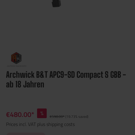
Archwick B&T APC9-SD Compact S GBB -
ab 18 Jahren
€480.00*
%
€598.00*
(19.73% saved)
Prices incl. VAT plus shipping costs