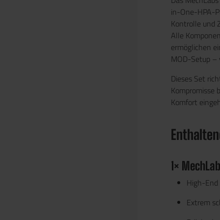
Das
MechLabs 
in-One-HPA-Pak
Kontrolle und 
Alle Komponen
ermöglichen ein
MOD-Setup – vo
Dieses Set rich
Kompromisse b
Komfort einge
Enthaltene
1×
MechLabs
High-End 
Extrem sc