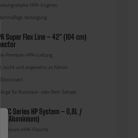
 leistungsstarke HPA-Engines
gleichmäßige Versorgung
PA Super Flex Line – 42" (104 cm)
nector
ble Premium-HPA-Leitung
il, leicht und angenehm zu führen
Disconnect
Länge für Rucksack- oder Belt-Setups
ASIC Series HP System – 0,8L /
Bar (Aluminium)
Aluminium-HPA-Flasche