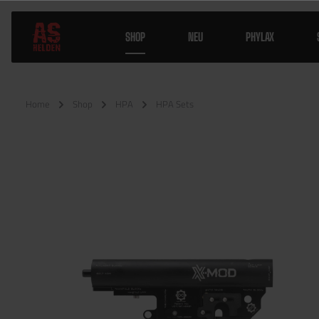
SHOP
NEU
PHYLAX
Home
Shop
HPA
HPA Sets