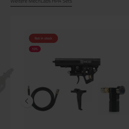
Weitere MechLabs HPA Sets
Not in stock
10
%