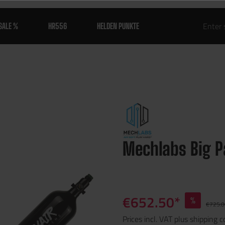
SALE %
HR556
HELDEN PUNKTE
Mechlabs Big P
€652.50*
%
€725.0
Prices incl. VAT plus shipping c