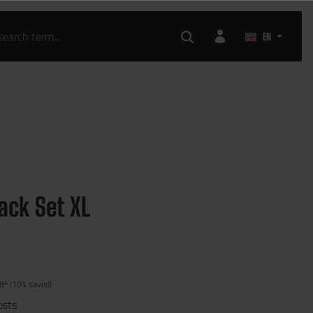
EN
ack Set XL
0*
(10% saved)
osts