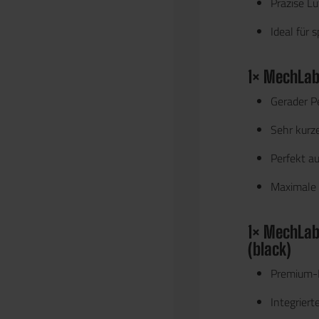
Präzise L
Ideal für 
1×
MechLabs
Gerader P
Sehr kurz
Perfekt a
Maximale 
1×
MechLabs
(black)
Premium-R
Integriert