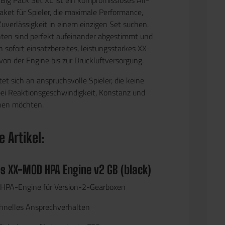
Big Pack Set XL
ist ein kompromissloses All-
et für Spieler, die maximale Performance,
Zuverlässigkeit in einem einzigen Set suchen.
ten sind perfekt aufeinander abgestimmt und
 sofort einsatzbereites, leistungsstarkes XX-
n der Engine bis zur Druckluftversorgung.
tet sich an anspruchsvolle Spieler, die keine
ei Reaktionsgeschwindigkeit, Konstanz und
hen möchten.
 Artikel:
 XX-MOD HPA Engine v2 GB (black)
HPA-Engine für Version-2-Gearboxen
hnelles Ansprechverhalten