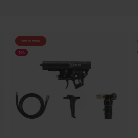
Not in stock
10
%