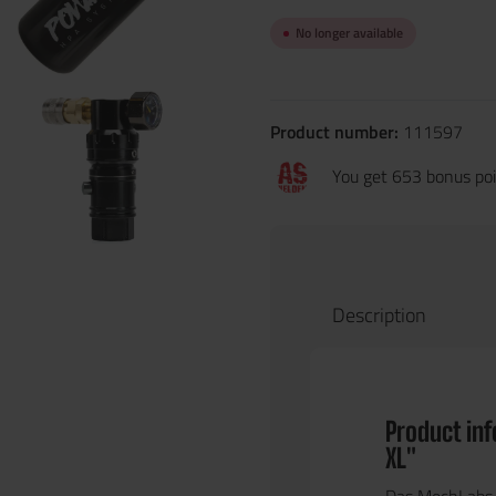
No longer available
Product number:
111597
You get 653 bonus poin
Description
Product in
XL"