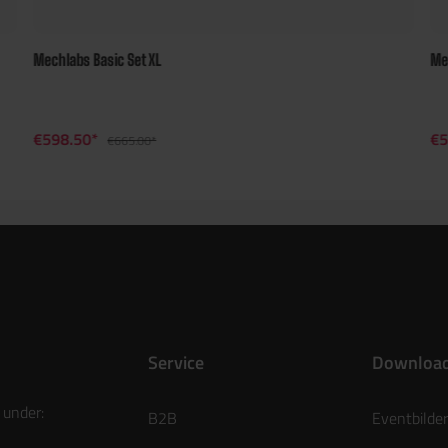
Mechlabs Basic Set XL
Me
€598.50*
€5
€665.00*
Service
Downloa
 under:
B2B
Eventbilder