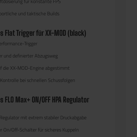
uftdosierung für konstante FPS
sportliche und taktische Builds
 Flat Trigger für XX-MOD (black)
erformance-Trigger
er und definierter Abzugsweg
uf die XX-MOD-Engine abgestimmt
Kontrolle bei schnellen Schussfolgen
 FLO Max+ ON/OFF HPA Regulator
egulator mit extrem stabiler Druckabgabe
er
On/Off-Schalter
für sicheres Kuppeln