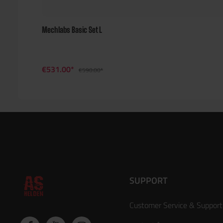
Mechlabs Basic Set L
€531.00*
€590.00*
SUPPORT
Customer Service & Support