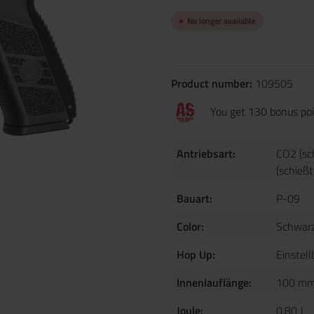
No longer available
Product number:
109505
You get 130 bonus poin
Antriebsart:
CO2 (sc
(schieß
Bauart:
P-09
Color:
Schwar
Hop Up:
Einstell
Innenlauflänge:
100 m
Joule:
0.80 J