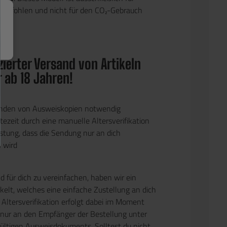
mpfohlen und nicht für den CO₂-Gebrauch
ierter Versand von Artikeln
r ab 18 Jahren!
enden von Ausweiskopien notwendig
ezeit durch eine manuelle Altersverifikation
stung, dass die Sendung nur an dich
n wird
 für dich zu vereinfachen, haben wir ein
elt, welches eine einfache Zustellung an dich
 Altersverifikation erfolgt dabei im Moment
 nur an den Empfänger der Bestellung unter
gültigen Ausweisdokuments. Solltest du nicht