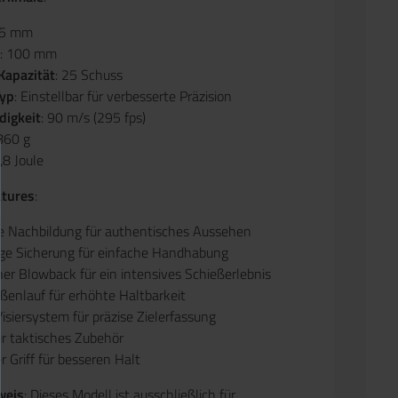
05 mm
: 100 mm
Kapazität
: 25 Schuss
yp
: Einstellbar für verbesserte Präzision
digkeit
: 90 m/s (295 fps)
 860 g
0,8 Joule
atures
:
rte Nachbildung für authentisches Aussehen
ge Sicherung für einfache Handhabung
her Blowback für ein intensives Schießerlebnis
ßenlauf für erhöhte Haltbarkeit
siersystem für präzise Zielerfassung
ür taktisches Zubehör
er Griff für besseren Halt
weis
: Dieses Modell ist ausschließlich für