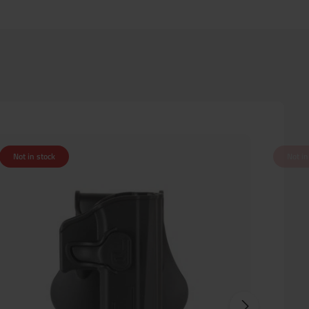
Not in stock
Not in