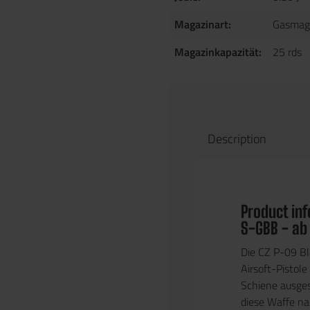
Magazinart:
Gasmag
Magazinkapazität:
25 rds
Description
Product in
S-GBB - ab
Die CZ P-09 Bla
Airsoft-Pistole 
Schiene ausgest
diese Waffe na