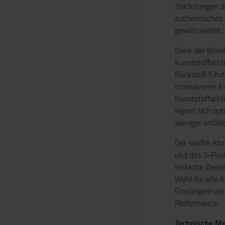
Zeichnungen de
authentisches
gewährleistet.
Dank der Blow
Kunststoffschl
Rückstoß führ
intensiveren E
Kunststoffschl
eignet sich opt
weniger anfällig
Der sanfte Abz
und das 3-Punk
einfache Ziele
Wahl für alle 
Einsteigern al
Performance.
Technische M