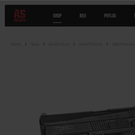
SHOP
NEU
PHYLAX
Home
Shop
Airsoft Guns
Airsoft Pistols
GBB Pistolen