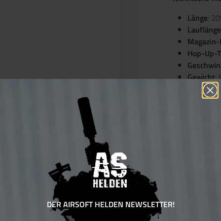
Länge
: 2
Lauflänge
Magazin-
Hop-Up-T
Geschwin
Gewicht
:
Energie
: 
Besondere Fe
Detaillie
Beidhändi
Realistisc
Metall-Au
3-Punkt-Vi
Schiene f
Texturiert
DER AIRSOFT HELDEN NEWSLETTER!
Wichtiger Hin