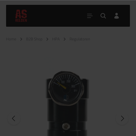
Home
B2B Shop
HPA
Regulatoren