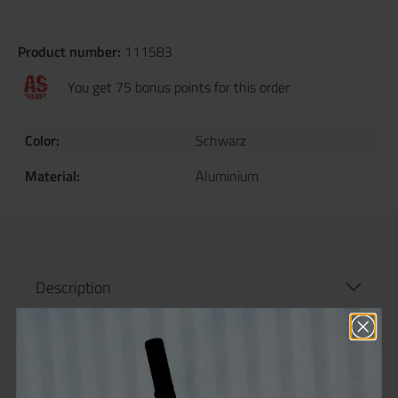
Product number:
111583
You get 75 bonus points for this order
Color:
Schwarz
Material:
Aluminium
Description
Product information "MechLabs FLO J
HPA Regulator black"