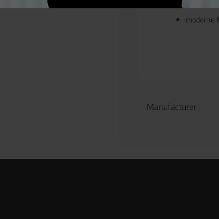
durchdach
moderne M
Manufacturer