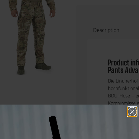
Description
Product in
Pants Adva
Die
Lindnerho
hochfunktional
BDU-Hose – ent
Kompromisse e
Ob anspruchsvo
Missionen:
Diese Hose ist 
wenn es wirkl