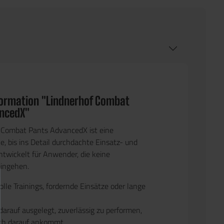
formation "Lindnerhof Combat
ncedX"
f Combat Pants AdvancedX
ist eine
e, bis ins Detail durchdachte Einsatz- und
wickelt für Anwender, die keine
ingehen.
lle Trainings, fordernde Einsätze oder lange
darauf ausgelegt, zuverlässig zu performen,
ich darauf ankommt.