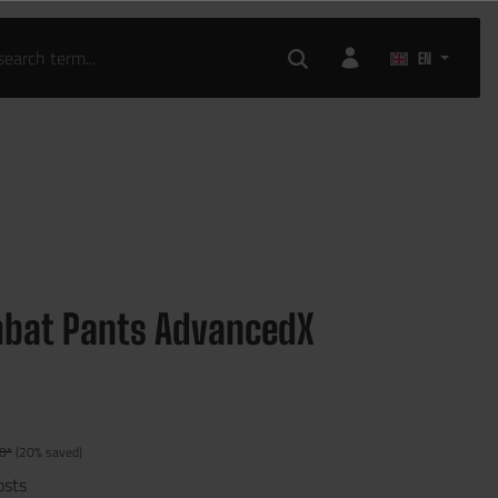
EN
mbat Pants AdvancedX
0*
(20% saved)
osts