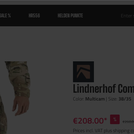
SALE %
HR556
HELDEN PUNKTE
Lindnerhof Co
Color:
Multicam
| Size:
38/35
€208.00*
%
€260.0
Prices incl. VAT plus shipping c