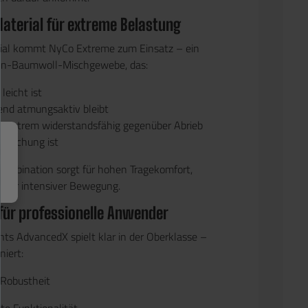
terial für extreme Belastung
rial kommt
NyCo Extreme
zum Einsatz – ein
n-Baumwoll-Mischgewebe, das:
leicht ist
end atmungsaktiv bleibt
tig extrem widerstandsfähig gegenüber Abrieb
pruchung ist
kombination sorgt für hohen Tragekomfort,
 oder intensiver Bewegung.
für professionelle Anwender
ts AdvancedX spielt klar in der Oberklasse –
niert:
Robustheit