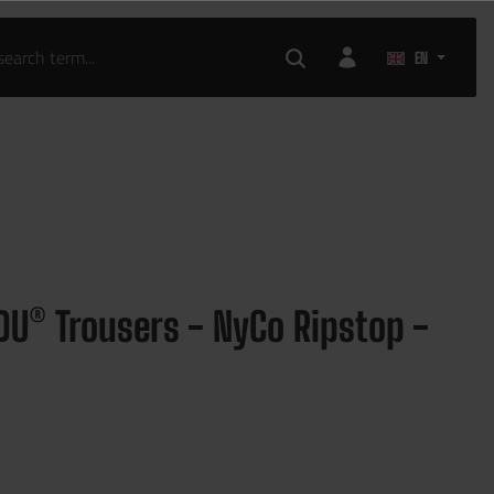
EN
DU® Trousers - NyCo Ripstop -