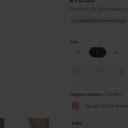
Prices incl. VAT plus shipping c
Available, delivery time: 1-3 days
Size
M
L
XL
Product number:
100096.2
You get 70 bonus point
Color: