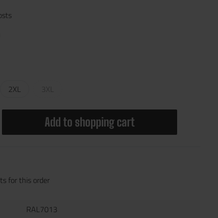
osts
2XL
3XL
Add to shopping cart
s for this order
RAL7013