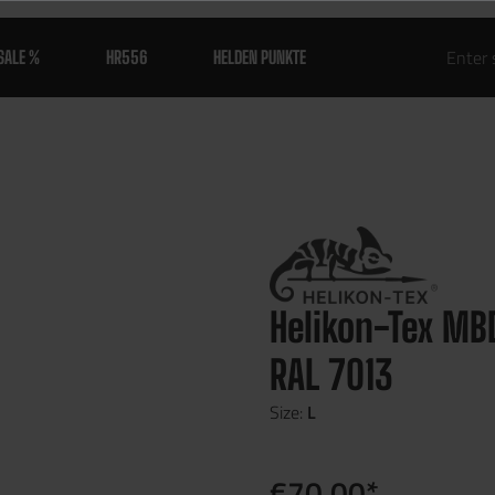
SALE %
HR556
HELDEN PUNKTE
Helikon-Tex MB
RAL 7013
Size:
L
€70.00*