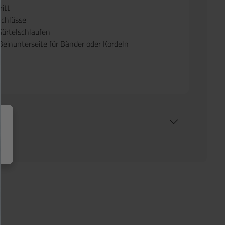
ritt
schlüsse
Gürtelschlaufen
Beinunterseite für Bänder oder Kordeln