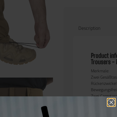
Description
Product in
Trousers - 
Merkmale:
Zwei Gesäßtas
Rückenzwickel 
Bewegungsfrei
Zwei Cargota
Haken&Schlaufe
Gürtelschlaufe
Zwei klassisc