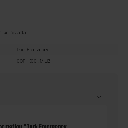
 for this order
Dark Emergency
GOF
, KGG
, MILIZ
formation "Dark Emergency