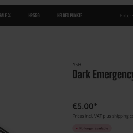
SALE %
HR556
HELDEN PUNKTE
ASH
Dark Emergenc
€5.00*
Prices incl. VAT plus shipping c
No longer available