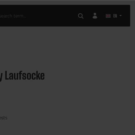
EN
y Laufsocke
osts