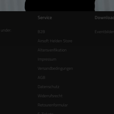
Service
Downloa
 under:
B2B
Eventbilder
Airsoft Helden Store
Altersverifikation
Impressum
Versandbedingungen
AGB
Datenschutz
Widerrufsrecht
Retourenformular
E-Tickets