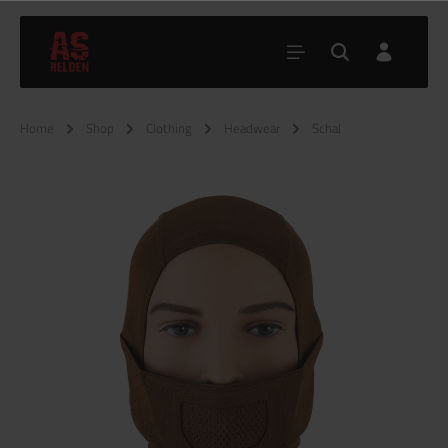
Home
Shop
Clothing
Headwear
Schal