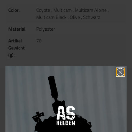
Color:
Coyote
, Multicam
, Multicam Alpine
,
Multicam Black
, Olive
, Schwarz
Material:
Polyester
Artikel
70
Gewicht
(g):
Description
Product information "Cygnus Armory
Fullface Warrior"