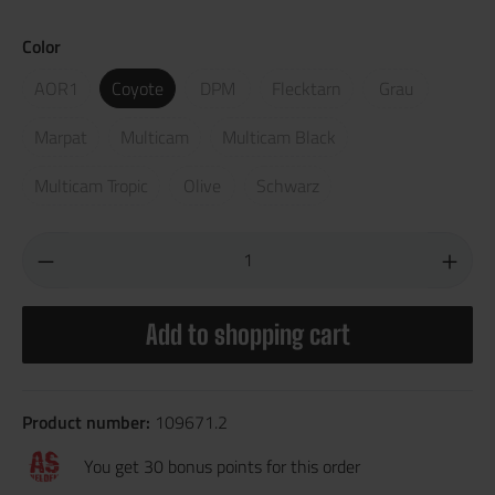
Color
AOR1
Coyote
DPM
Flecktarn
Grau
Marpat
Multicam
Multicam Black
Multicam Tropic
Olive
Schwarz
Add to shopping cart
Product number:
109671.2
You get 30 bonus points for this order