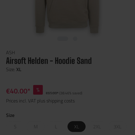
ASH
Airsoft Helden - Hoodie Sand
Size:
XL
€40.00*
%
€65.00*
(38.46% saved)
Prices incl. VAT plus shipping costs
Size
S
M
L
XL
2XL
3XL