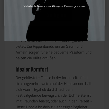
Only technically required
optimale Wärmeisolierung und
*Ich habe die Datenschutzerklärung zur Kenntnis genommen.
Strapazierfähigkeit.
Configure
Schutz vor Wind und Wetter
Die verstellbare Kapuze schützt dich vor Wind
und Wetter, während die große Känguru-Tasche
ausreichend Platz für deine Habseligkeiten
bietet. Die Rippenbündchen an Saum und
Ärmeln sorgen für eine bequeme Passform und
halten die Kälte draußen.
Idealer Komfort
Der gebürstete Fleece in der Innenseite fühlt
sich angenehm weich auf der Haut an und hält
dich warm. Egal ob du dich auf dem
Festivalgelände bewegst, an der Bühne stehst
,mit Freunden feierst, oder auch in der Freizeit -
Unser Hoodie ist dein zuverlässiger Begleiter.