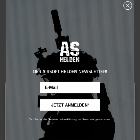
US-Vorbild – ideal für
Outdoor, Airsoft, Angeln,
Camping, Jagd oder den täglichen Einsatz im
Gelände
. Gefertigt aus
strapazierfähigem
Ripstop-Gewebe
(65 % Polyester, 35 %
Baumwolle) ist der Hut
robust, atmungsaktiv
und bequem
.
Dank
verstellbarem Kinnriemen
und
praktischem Kordelzug
lässt sich der
Dschungelhut individuell an jeden Kopfumfang
DER AIRSOFT HELDEN NEWSLETTER!
anpassen. Rundumlaufende
Schlaufen für
Email
Tarnmaterial
sowie
Belüftungslöcher an den
This website uses cookies to ensure the best experience possible.
Seiten
sorgen für zusätzlichen Komfort und
More information...
optimale Tarnung bei heißen Temperaturen.
JETZT ANMELDEN*
Only technically required
Technische Daten:
*Ich habe die Datenschutzerklärung zur Kenntnis genommen.
Material: 65 % Polyester, 35 % Baumwolle
Configure
(Ripstop)