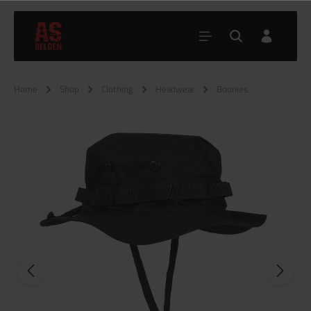
Home
Shop
Clothing
Headwear
Boonies