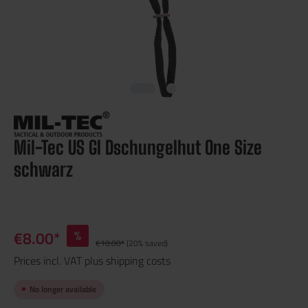
Mil-Tec US GI Dschungelhut One Size
schwarz
€8.00*
%
€10.00*
(20% saved)
Prices incl. VAT plus shipping costs
No longer available