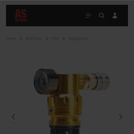
Home
B2B Shop
HPA
Regulatoren