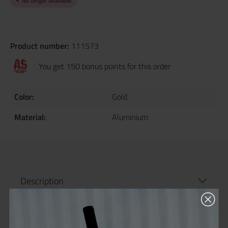
No longer available
Product number:
111573
You get 150 bonus points for this order
Color:
Gold
Material:
Aluminium
Description
Product information "MechLabs FLO