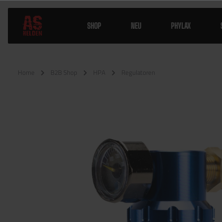
SHOP
NEU
PHYLAX
Home
B2B Shop
HPA
Regulatoren