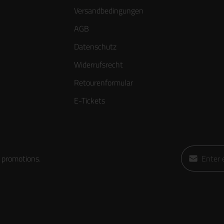
Versandbedingungen
AGB
Datenschutz
Widerrufsrecht
Retourenformular
E-Tickets
Email addres
 promotions.
By selecting
data protect
general ter