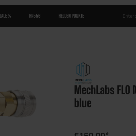
SALE %
HR556
HELDEN PUNKTE
MechLabs FLO 
blue
€150.00*