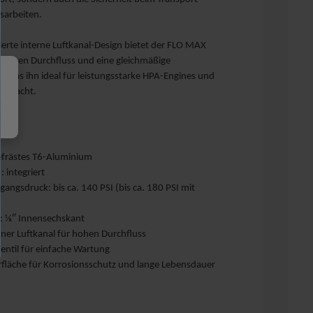
sarbeiten.
erte interne Luftkanal-Design bietet der FLO MAX
 hohen Durchfluss und eine gleichmäßige
 was ihn ideal für leistungsstarke HPA-Engines und
s macht.
ten
efrästes T6-Aluminium
 integriert
gangsdruck: bis ca. 140 PSI (bis ca. 180 PSI mit
g: ⅛″ Innensechskant
rner Luftkanal für hohen Durchfluss
entil für einfache Wartung
rfläche für Korrosionsschutz und lange Lebensdauer