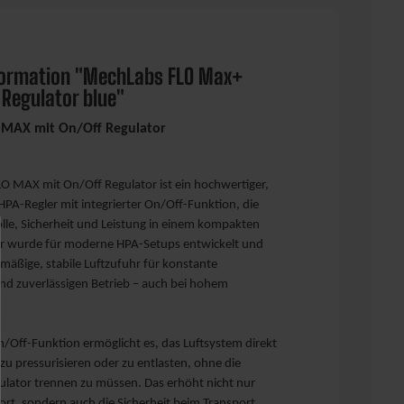
formation "MechLabs FLO Max+
 Regulator blue"
MAX mit On/Off Regulator
O MAX mit On/Off Regulator ist ein hochwertiger,
HPA-Regler mit integrierter On/Off-Funktion, die
lle, Sicherheit und Leistung in einem kompakten
 Er wurde für moderne HPA-Setups entwickelt und
chmäßige, stabile Luftzufuhr für konstante
nd zuverlässigen Betrieb – auch bei hohem
On/Off-Funktion ermöglicht es, das Luftsystem direkt
 zu pressurisieren oder zu entlasten, ohne die
ulator trennen zu müssen. Das erhöht nicht nur
rt, sondern auch die Sicherheit beim Transport