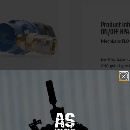
Product in
ON/OFF HPA
MechLabs FLO 
Der MechLabs FL
CNC-gefertigter 
maximale Kontro
Bauteil vereint.
liefert eine glei
Schussleistung u
Luftbedarf.
Die integrierte 
am Regler sicher
Flasche vom Reg
den Bedienkomfo