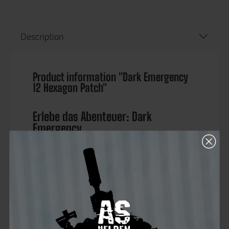
Description
Product information "Dark Emergency
12 Hexagon Patch"
Erlebe das Abenteuer: Dark
Emergency
Tauche ein in die Welt der Dark Emergency,
einem der größten und aufregendsten Airsoft-
Events in Europa! Jedes Jahr zieht dieses
spektakuläre Event Hunderte von Spielern auf
das Gelände in Mahlwinkel, wo Strategie, Taktik
und Teamgeist auf die Probe gestellt werden.
Auf der Dark Emergency erwarten dich