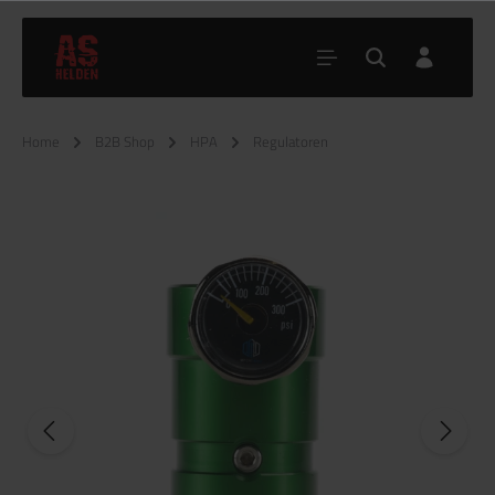
Home
B2B Shop
HPA
Regulatoren