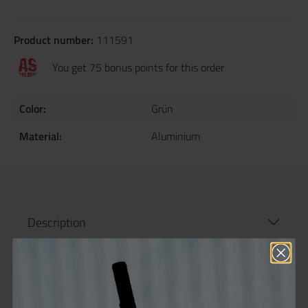
Product number:
111591
You get 75 bonus points for this order
Color:
Grün
Material:
Aluminium
Description
Product information "MechLabs FLO J
HPA Regulator green"