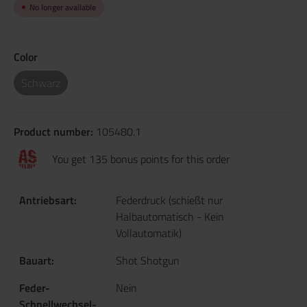
No longer available
Color
Schwarz
Product number:
105480.1
You get 135 bonus points for this order
Antriebsart:
Federdruck (schießt nur
Halbautomatisch - Kein
Vollautomatik)
Bauart:
Shot Shotgun
Feder-
Nein
Schnellwechsel-