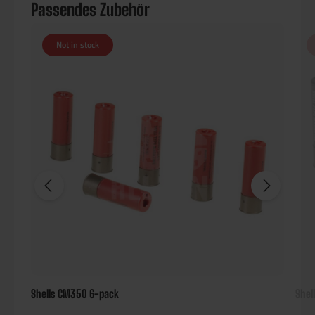
Passendes Zubehör
Not in stock
Shells CM350 6-pack
Shel