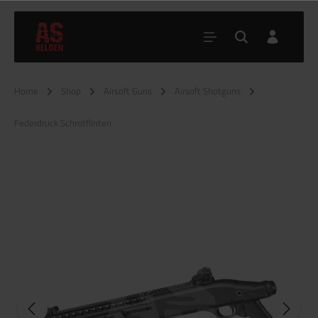
Home
Shop
Airsoft Guns
Airsoft Shotguns
Federdruck Schrotflinten