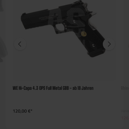
WE Hi-Capa 4.3 OPS Full Metal GBB - ab 18 Jahren
Rhin
120,00 €*
Varia
126