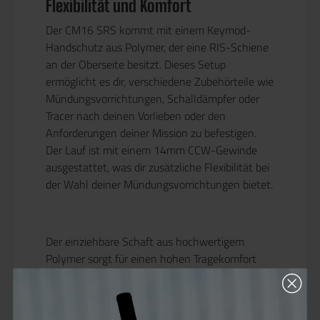
Flexibilität und Komfort
Der CM16 SRS kommt mit einem Keymod-
Handschutz aus Polymer, der eine RIS-Schiene
an der Oberseite besitzt. Dieses Setup
ermöglicht es dir, verschiedene Zubehörteile wie
Mündungsvorrichtungen, Schalldämpfer oder
Tracer nach deinen Vorlieben oder den
Anforderungen deiner Mission zu befestigen.
Der Lauf ist mit einem 14mm CCW-Gewinde
ausgestattet, was dir zusätzliche Flexibilität bei
der Wahl deiner Mündungsvorrichtungen bietet.
Der einziehbare Schaft aus hochwertigem
Polymer sorgt für einen hohen Tragekomfort
und lässt sich auf engem Raum leicht
handhaben. Die Batterie befindet sich im Buffer
Tube, was dir eine saubere und kompakte