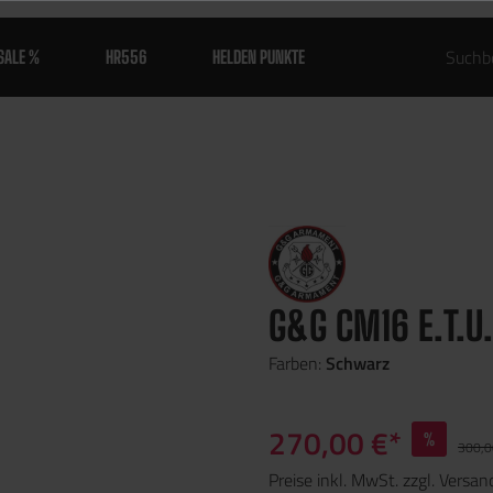
SALE %
HR556
HELDEN PUNKTE
G&G CM16 E.T.U.
Farben:
Schwarz
270,00 €*
%
300,0
Preise inkl. MwSt. zzgl. Versa