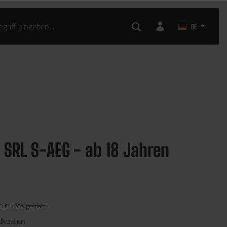
DE
 SRL S-AEG - ab 18 Jahren
0 €*
(10% gespart)
ndkosten