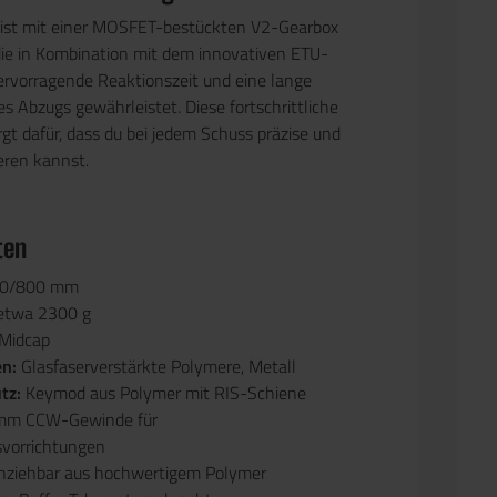
ist mit einer MOSFET-bestückten V2-Gearbox
die in Kombination mit dem innovativen ETU-
rvorragende Reaktionszeit und eine lange
s Abzugs gewährleistet. Diese fortschrittliche
rgt dafür, dass du bei jedem Schuss präzise und
eren kannst.
ten
0/800 mm
etwa 2300 g
Midcap
en:
Glasfaserverstärkte Polymere, Metall
tz:
Keymod aus Polymer mit RIS-Schiene
mm CCW-Gewinde für
vorrichtungen
nziehbar aus hochwertigem Polymer