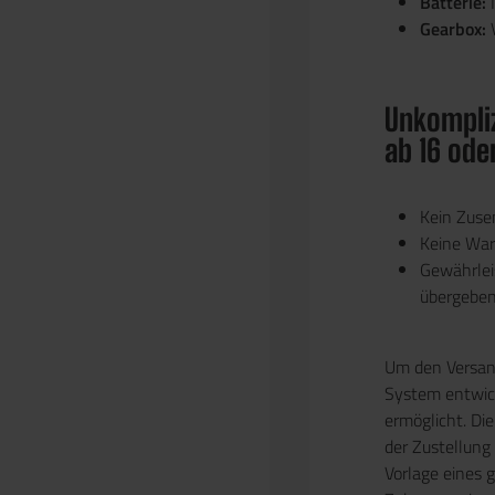
Batterie:
I
Gearbox:
Unkompliz
ab 16 ode
Kein Zus
Keine Wart
Gewährlei
übergebe
Um den Versand
System entwick
ermöglicht. Die
der Zustellung
Vorlage eines 