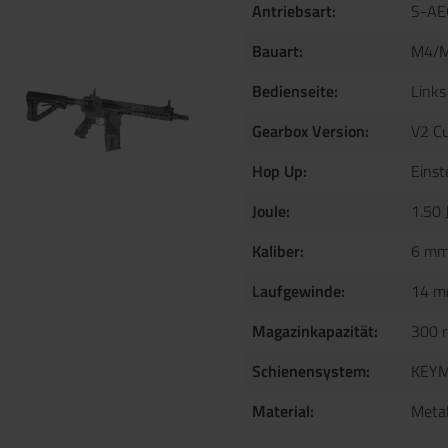
Antriebsart:
S-AEG
Bauart:
M4/
Bedienseite:
Links
Gearbox Version:
V2 C
Hop Up:
Einst
Joule:
1.50 
Kaliber:
6 mm
Laufgewinde:
14 
Magazinkapazität:
300 r
Schienensystem:
KEY
Material:
Metal