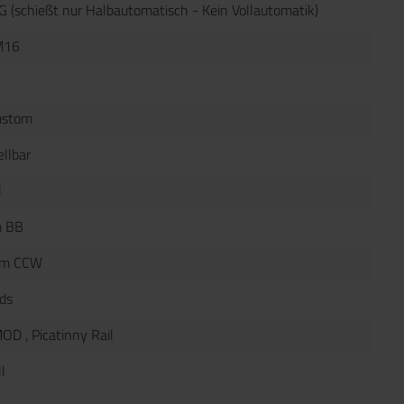
 (schießt nur Halbautomatisch - Kein Vollautomatik)
M16
ustom
ellbar
J
 BB
mm CCW
ds
MOD
, Picatinny Rail
l