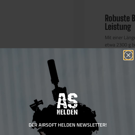
Robuste B
Leistung
Mit einer Län
etwa 2300 g b
Handhabung. D
gespeist und e
Modus. Die Ha
Receiver, der 
aus hochwertig
ihre Leichtigk
äußere Lauf, da
aus robustem Me
und Langlebigke
DER AIRSOFT HELDEN NEWSLETTER!
Anpassun