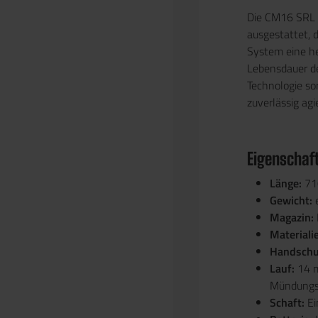
Die CM16 SRL 
ausgestattet, 
System eine he
Lebensdauer de
Technologie so
zuverlässig agi
Eigenschaf
Länge:
71
Gewicht:
Magazin:
Materiali
Handschu
Lauf:
14 
Mündungs
Schaft:
Ei