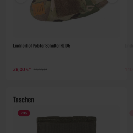
Lindnerhof Polster Schulter HL105
Lind
28,00 €*
110
35,00 €*
Taschen
20
%