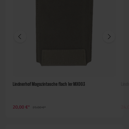
Lindnerhof Magazintasche flach 1er MX003
Lind
20,00 €*
24,
25,00 €*