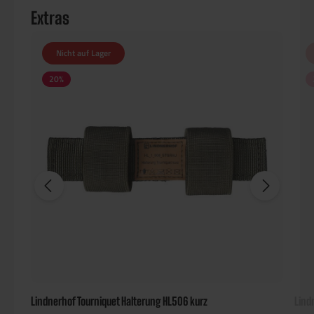
Extras
Nicht auf Lager
20
%
Lindnerhof Tourniquet Halterung HL506 kurz
Lind