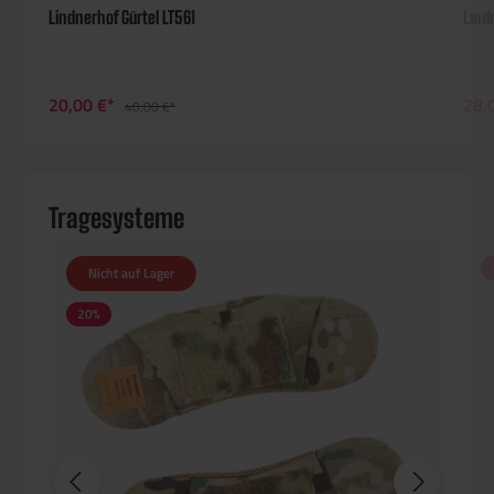
Lindnerhof Gürtel LT561
Lind
20,00 €*
28,
40,00 €*
Tragesysteme
Nicht auf Lager
20
%