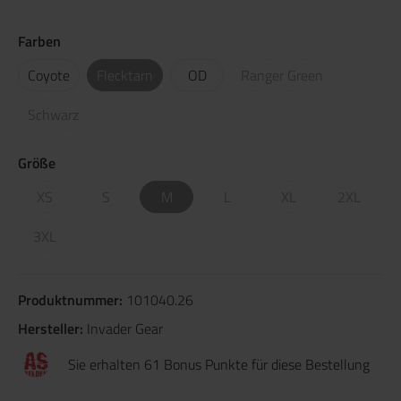
Farben
Coyote
Flecktarn
OD
Ranger Green
Schwarz
Größe
XS
S
M
L
XL
2XL
3XL
Produktnummer:
101040.26
Hersteller:
Invader Gear
Sie erhalten 61 Bonus Punkte für diese Bestellung