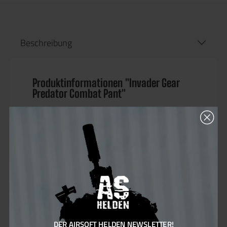
Beschreibung
Produktinformationen "Invader Gear
Predator Combat Pant"
Die
Invader Gear Predator Combat Pant
wurde
entwickelt, um dem Benutzer ein Höchstmaß
an
Mobilität, Schutz und Atmungsaktivität
zu
bieten – weit über das hinaus, was klassische
Einsatz- oder Feldhosen leisten können.
Invader Gear, seit 2004 bekannt für
hervorragendes Preis-/Leistungsverhältnis im
taktischen Bereich, kombiniert hier modernes
Design mit hoher Funktionalität und
langlebigen Materialien.
DER AIRSOFT HELDEN NEWSLETTER!