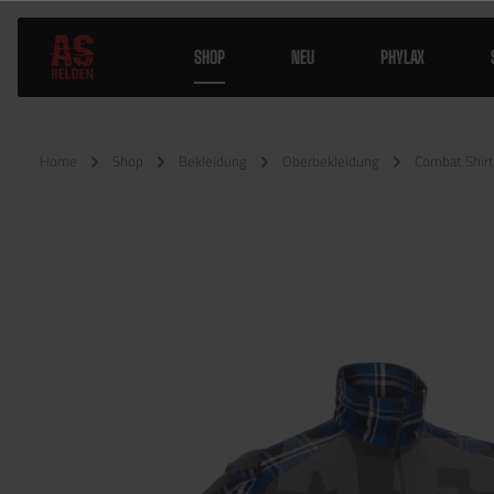
SHOP
NEU
PHYLAX
Home
Shop
Bekleidung
Oberbekleidung
Combat Shirt