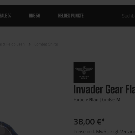
SALE %
HR556
HELDEN PUNKTE
s & Feldblusen
Combat Shirts
Invader Gear F
Farben:
Blau
| Größe:
M
38,00 €*
Preise inkl. MwSt. zzgl. Versa