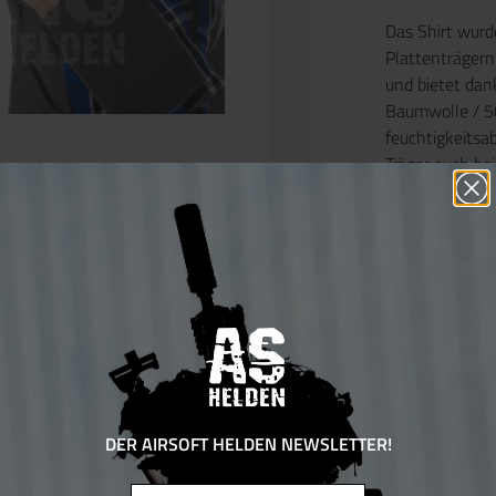
Das Shirt wurde
Plattenträger
und bietet dan
Baumwolle / 5
feuchtigkeitsa
Träger auch be
Ärmel, Kragen 
Baumwolle
und
Kragen mit
YKK
Schmutz und S
Schultertasch
während groß
Einheitsabzeic
Verstärkte Ellb
Aufnahmefach 
DER AIRSOFT HELDEN NEWSLETTER!
verstellbaren Ä
sichere Passfo
Email