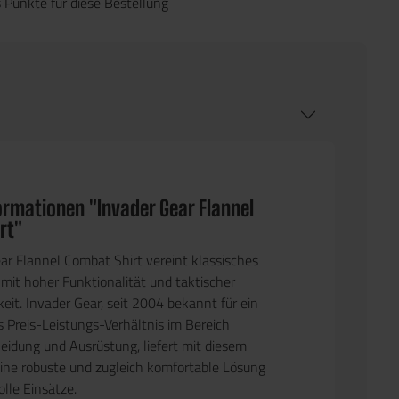
 Punkte für diese Bestellung
ormationen "Invader Gear Flannel
rt"
ar Flannel Combat Shirt
vereint klassisches
 mit hoher Funktionalität und taktischer
eit. Invader Gear, seit 2004 bekannt für ein
 Preis-Leistungs-Verhältnis im Bereich
leidung und Ausrüstung, liefert mit diesem
ine robuste und zugleich komfortable Lösung
lle Einsätze.