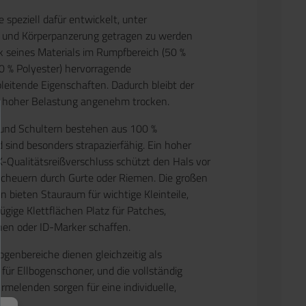
 speziell dafür entwickelt,
unter
n und Körperpanzerung
getragen zu werden
k seines Materials im Rumpfbereich (
50 %
0 % Polyester
) hervorragende
bleitende Eigenschaften
. Dadurch bleibt der
i hoher Belastung angenehm trocken.
und Schultern
bestehen aus
100 %
 sind besonders strapazierfähig. Ein hoher
-Qualitätsreißverschluss
schützt den Hals vor
cheuern durch Gurte oder Riemen. Die
großen
en
bieten Stauraum für wichtige Kleinteile,
zügige
Klettflächen
Platz für Patches,
hen oder ID-Marker schaffen.
ogenbereiche dienen gleichzeitig als
für Ellbogenschoner
, und die vollständig
rmelenden sorgen für eine individuelle,
rm.