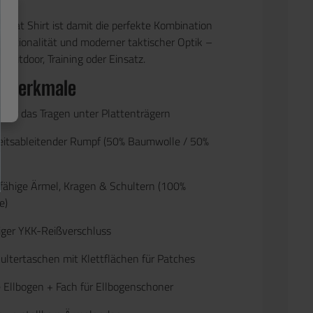
mbat Shirt ist damit die perfekte Kombination
unktionalität und moderner taktischer Optik –
t, Outdoor, Training oder Einsatz.
& Merkmale
t für das Tragen
unter Plattenträgern
eitsableitender Rumpf (50% Baumwolle / 50%
rfähige Ärmel, Kragen & Schultern (100%
e)
iger
YKK-Reißverschluss
ultertaschen mit Klettflächen für Patches
e Ellbogen + Fach für Ellbogenschoner