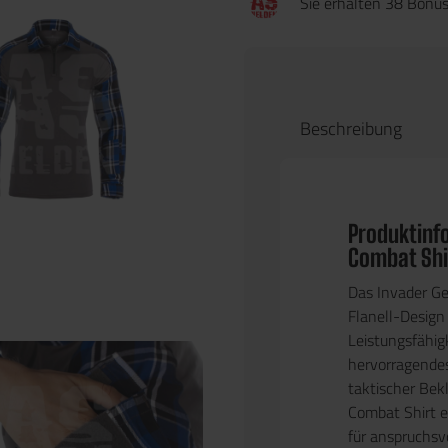
Sie erhalten 38 Bonus
Beschreibung
Produktinf
Combat Shi
Das
Invader Ge
Flanell-Design
Leistungsfähigk
hervorragendes
taktischer Bek
Combat Shirt e
für anspruchsvo