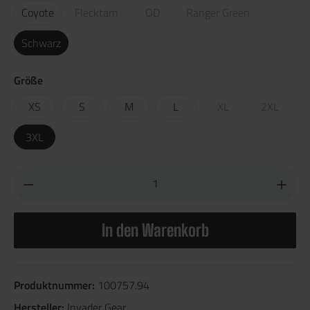
Coyote
Flecktarn
OD
Ranger Green
Schwarz
Größe
XS
S
M
L
XL
2XL
3XL
In den Warenkorb
Produktnummer:
100757.94
Hersteller:
Invader Gear