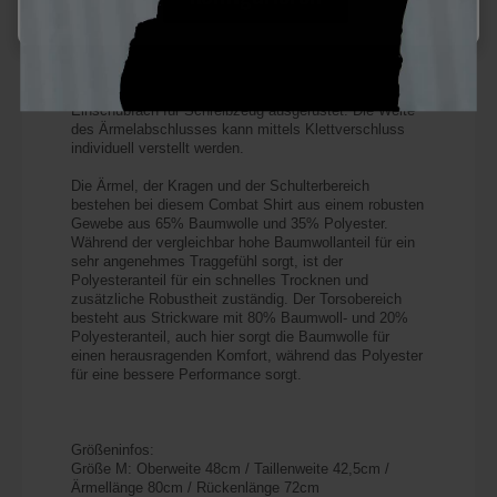
ausgestattet um ID Patches anbringen zu können. Der
Ellbogen wurde mit einer zweiten Stoffschicht
verstärkt, diese Verstärkung dient gleichzeitig auch als
Einschubfach für einen Ellbogenschoner. Der linke
Ärmel ist zusätzlich mit einem praktischen
Einschubfach für Schreibzeug ausgerüstet. Die Weite
des Ärmelabschlusses kann mittels Klettverschluss
individuell verstellt werden.
Die Ärmel, der Kragen und der Schulterbereich
bestehen bei diesem Combat Shirt aus einem robusten
Gewebe aus 65% Baumwolle und 35% Polyester.
Während der vergleichbar hohe Baumwollanteil für ein
sehr angenehmes Traggefühl sorgt, ist der
Polyesteranteil für ein schnelles Trocknen und
zusätzliche Robustheit zuständig. Der Torsobereich
besteht aus Strickware mit 80% Baumwoll- und 20%
Polyesteranteil, auch hier sorgt die Baumwolle für
einen herausragenden Komfort, während das Polyester
für eine bessere Performance sorgt.
Größeninfos:
Größe M: Oberweite 48cm / Taillenweite 42,5cm /
Ärmellänge 80cm / Rückenlänge 72cm