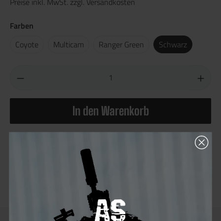
Preise inkl. MwSt. zzgl. Versandkosten
Farben
Coyote
Multicam
Ranger Green
Schwarz
In den Warenkorb
Produktnummer:
104930.4
Hersteller:
Templar's Gear
Sie erhalten 27 Bonus Punkte für diese Bestellung