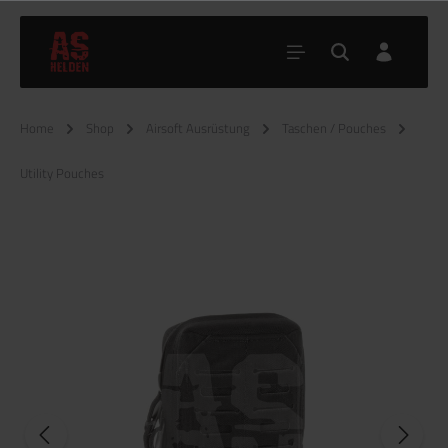
Home
Shop
Airsoft Ausrüstung
Taschen / Pouches
Utility Pouches