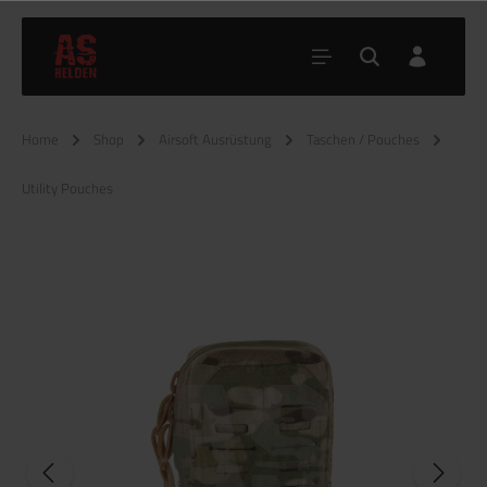
Home
Shop
Airsoft Ausrüstung
Taschen / Pouches
Utility Pouches