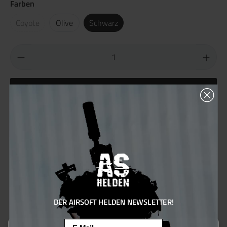
Farben
Coyote
Olive
Schwarz
In den Warenkorb
Produktnummer:
102970.1
Hersteller:
Source
Sie erhalten 40 Bonus Punkte für diese Bestellung
DER AIRSOFT HELDEN NEWSLETTER!
Email