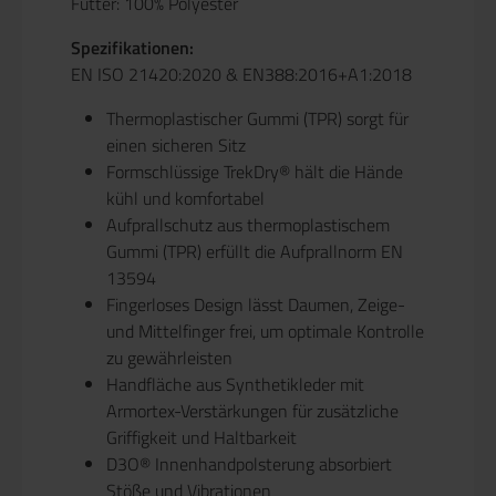
Futter: 100% Polyester
Spezifikationen:
EN ISO 21420:2020 & EN388:2016+A1:2018
Thermoplastischer Gummi (TPR) sorgt für
einen sicheren Sitz
Formschlüssige TrekDry® hält die Hände
kühl und komfortabel
Aufprallschutz aus thermoplastischem
Gummi (TPR) erfüllt die Aufprallnorm EN
13594
Fingerloses Design lässt Daumen, Zeige-
und Mittelfinger frei, um optimale Kontrolle
zu gewährleisten
Handfläche aus Synthetikleder mit
Armortex-Verstärkungen für zusätzliche
Griffigkeit und Haltbarkeit
D3O® Innenhandpolsterung absorbiert
Stöße und Vibrationen