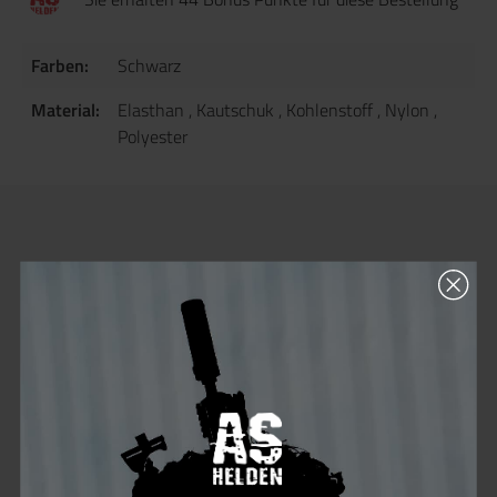
Farben:
Schwarz
Material:
Elasthan
, Kautschuk
, Kohlenstoff
, Nylon
,
Polyester
Beschreibung
Produktinformationen "Mechanix
Handschuhe M-Pact Trigger Finger
schwarz"
Kurzbeschreibung
Die Mechanix M-Pact Trigger Finger