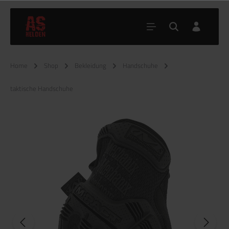
Home
Shop
Bekleidung
Handschuhe
taktische Handschuhe