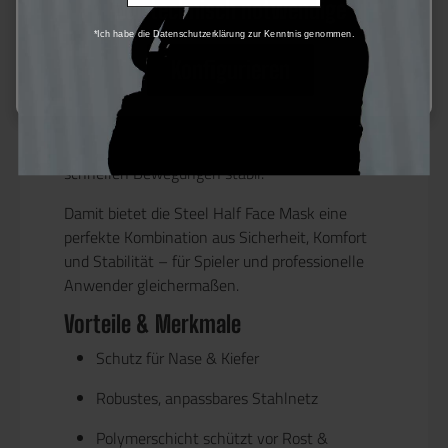
Nur technisch notwendige
Outdoor-Einsätze und Airsoft-Spiele.
*Ich habe die Datenschutzerklärung zur Kenntnis genommen.
Der Tragekomfort wird durch einen
Konfigurieren
stoffummantelten Rand
verbessert, der
Druckstellen reduziert. Die Maske wird über
elastische, vollständig verstellbare Bänder
sicher am Kopf fixiert und bleibt auch bei
schnellen Bewegungen stabil.
Damit bietet die Steel Half Face Mask eine
perfekte Kombination aus
Sicherheit, Komfort
und Stabilität
– für Spieler und professionelle
Anwender gleichermaßen.
Vorteile & Merkmale
Schutz für
Nase & Kiefer
Robustes, anpassbares
Stahlnetz
Polymerschicht schützt vor Rost &