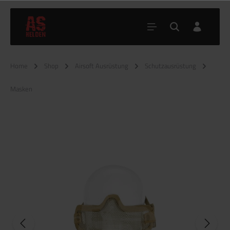
Home
Shop
Airsoft Ausrüstung
Schutzausrüstung
Masken